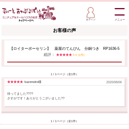
メニュー
お客様の声
【ロイターポーセリン】 薬屋のてんびん 分銅つき RP1636-5
総評：
5.0 (1件)
1 / 1ページ（全1件）
kazenoiro様
2020/08/06
待ってました????
さすがです！ありがとうございました??
1 / 1ページ（全1件）