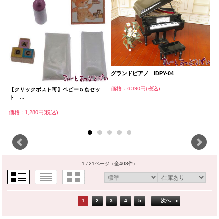
グランドピアノ IDPY-04
薔
＆
価格：6,390円(税込)
【クリックポスト可】ベビー５点セッ
ト …
価
価格：1,280円(税込)
1 / 21ページ
（全408件）
1
2
3
4
5
次へ