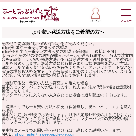
メニュー
より安い発送方法をご希望の方へ
その他ご要望欄に以下のいずれかをご記入ください。
●追跡可能な一番安い方法へ変更希望
●追跡不可でも一番安い方法へ変更希望（保証無し、後払い不可）
いったんその他の便の送料が載ったメールが送られますが、当店で注文内
容を確認後、より安い発送方法があれば発送方法・送料を変更して確認メ
ールをお送りします。決済方法に銀行振込または郵便振替を選んだ方は、
確認メールが届くまで支払いをお待ちください。クレジットカードなどの
決済の場合も送料を変更してから決済しますのでご安心ください。より安
い発送方法が無い場合は元の発送方法でお送りします。
「追跡可能な一番安い方法へ変更」を選んだ場合
基本的にレターパックでお送りします。お支払方法が代引の場合は定形外
郵便になります。
※レターパックに入らない大きさだった場合は通常配送のままになりま
す。
「追跡不可でも一番安い方法へ変更（保証無し、後払い不可、）」を選ん
だ場合
基本的に定形外郵便でお送りします。以下の定形外郵便の注意点をよくお
読みになってからこちらをご選択ください。レターパックの方が安い場
合、レターパックでお送りします。
※事前にメールでお問い合わせ頂ければ、詳しくご説明いたします。
MAIL：
shopmaster@sweet-apple-pie.com