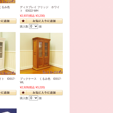
 くるみ色
ディスプレイ フリッジ ホワイ
ト ID022-WH
¥2,937
(税込 ¥3,230)
購入数
個
 ID017-
ブックケース くるみ色 ID017-
WL
¥2,928
(税込 ¥3,220)
購入数
個