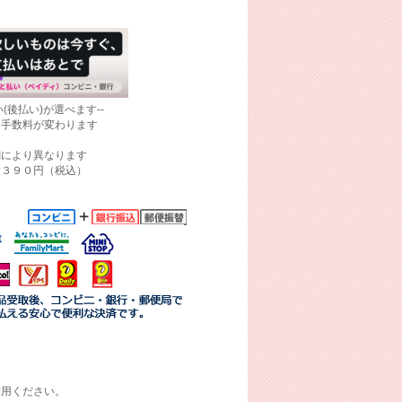
(後払い)が選べます--
て手数料が変わります
関により異なります
大３９０円（税込）
利用ください。