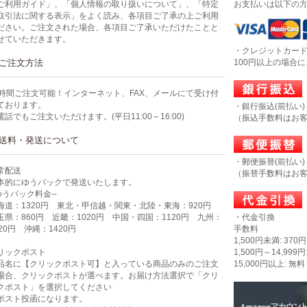
ご利用ガイド」、「個人情報の取り扱いについて」、「特定
お支払いは以下の
取引法に関する表示」をよく読み、各項目ご了承の上ご利用
ださい。ご注文された場合、各項目ご了承いただけたことと
せていただきます。
・クレジットカー
ご注文方法
100円以上の場合
4時間ご注文可能！インターネット、FAX、メールにて受け付
ております。
・銀行振込(前払い)
電話でもご注文いただけます。(平日11:00～16:00)
（振込手数料はお
送料・発送について
・郵便振替(前払い)
常配送
（振替手数料はお
本的にゆうパックで発送いたします。
-ゆうパック料金--
海道：1320円 東北・甲信越・関東・北陸・東海：920円
玉県：860円 近畿：1020円 中国・四国：1120円 九州：
・代金引換
320円 沖縄：1420円
手数料
1,500円未満: 370円
リックポスト
1,500円～14,999円
品名に【クリックポスト可】と入っている商品のみのご注文
15,000円以上: 無料
場合、クリックポストが選べます。お届け方法選択で「クリ
クポスト」を選択してください
ポスト投函になります。