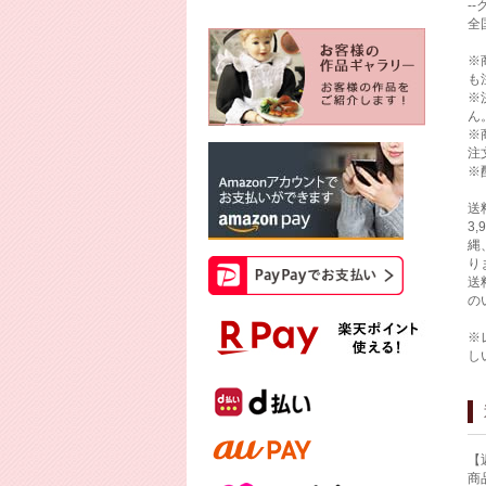
-
全
※
も
※
ん
※
注
※
送
3
縄
り
送
の
※
し
【
商