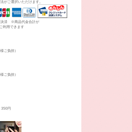
方法がご選択いただけます。
ド決済 ※商品代金合計が
にご利用できます
客様ご負担）
客様ご負担）
: 350円