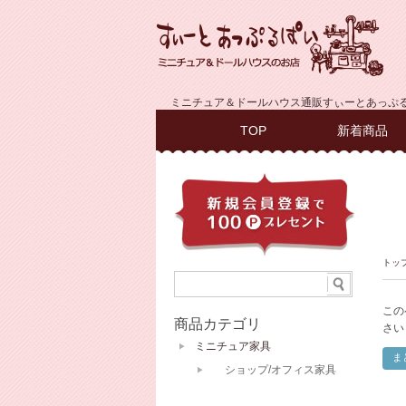
ミニチュア＆ドールハウス通販すぃーとあっぷ
TOP
新着商品
トッ
この
商品カテゴリ
さい
ミニチュア家具
ショップ/オフィス家具