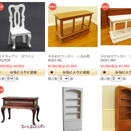
イドチェアー ホワイト
小さめカウンター くるみ色
小さめカウンター
A12028
ID021-WL
ID021-WH
,682
(税込 ¥4,050)
¥3,082
(税込 ¥3,390)
¥3,082
(税込 ¥3,390)
入数
個
購入数
個
購入数
個