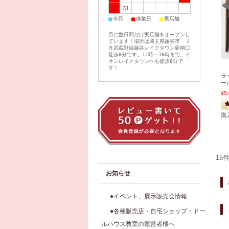
30
31
■
■
■
今日
休業日
実店舗
月に数日間だけ実店舗をオープンし
ています！場所は埼玉県越谷市 Ｊ
Ｒ武蔵野線越谷レイクタウン駅南口
徒歩8分です。11時～16時まで。イ
オンレイクタウンへも徒歩8分で
す！
ラ
ー
¥5
購
15
お知らせ
●イベント、展示販売会情報
●各種販売店・自宅ショップ・ドー
ルハウス教室の運営者様へ