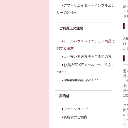
「
●アフィリエイター・インフルエン
商
く
サーの皆様へ
さ
ご利用上の注意
2
●ドールハウス＆ミニチュア商品に
け
関する注意
お
●より安い発送方法をご希望の方
●お電話/FAX/Eメールでのご注文に
通
ついて
基
● International Shipping
-
北
埼
1
実店舗
ク
●ワークショップ
商
の
●実店舗のご案内
ッ
※