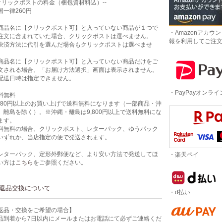
-クリックポストの料金（梱包資材料込）--
国一律260円
商品名に【クリックポスト可】と入っていない商品が１つで
・Amazonアカウ
注文に含まれていた場合、クリックポストは選べません。
報を利用してご注
決済方法に代引を選んだ場合もクリックポストは選べませ
。
商品名に【クリックポスト可】と入っていない商品だけをご
文される場合、「お届け方法選択」画面は表示されません。
配送日時は指定できません。
・PayPayオンラ
料無料
,980円以上のお買い上げで送料無料になります（一部商品・沖
、離島を除く）。※沖縄・離島は9,800円以上で送料無料にな
ます。
料無料の場合、クリックポスト、レターパック、ゆうパック
いずれか、当店指定の便で発送されます。
レターパック、定形外郵便など、より安い方法で発送してほ
・楽天ペイ
い方は
こちら
をご参照ください。
返品交換について
・d払い
返品・交換をご希望の場合】
品到着から7日以内にメールまたはお電話にて必ずご連絡くだ