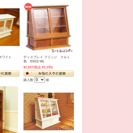
 ホワイト
ディスプレイ フリッジ クルミ
色 ID022-WL
¥2,937
(税込 ¥3,230)
購入数
個