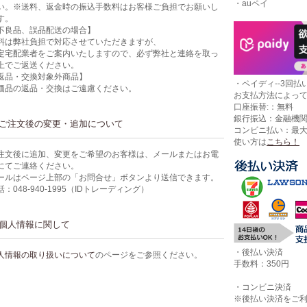
・auペイ
い。※送料、返金時の振込手数料はお客様ご負担でお願いし
す。
不良品、誤品配送の場合】
料は弊社負担で対応させていただきますが、
定宅配業者をご案内いたしますので、必ず弊社と連絡を取っ
上でご返送ください。
返品・交換対象外商品】
・ペイディ--3回払い
価品の返品・交換はご遠慮ください。
お支払方法によっ
口座振替:：無料
銀行振込：金融機
ご注文後の変更・追加について
コンビニ払い：最
使い方は
こちら！
注文後に追加、変更をご希望のお客様は、メールまたはお電
にてご連絡ください。
ールはページ上部の「お問合せ」ボタンより送信できます。
話：048-940-1995（IDトレーディング）
個人情報に関して
・後払い決済
人情報の取り扱いについて
のページをご参照ください。
手数料：350円
・コンビニ決済
※後払い決済をご