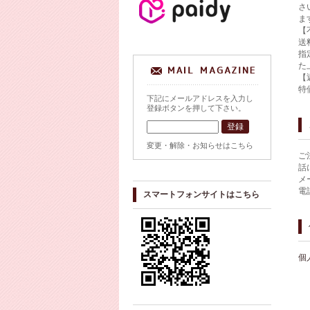
さ
ま
【
送
指
た
【
特
下記にメールアドレスを入力し
登録ボタンを押して下さい。
変更・解除・お知らせはこちら
ご
話
メ
電
スマートフォンサイトはこちら
個