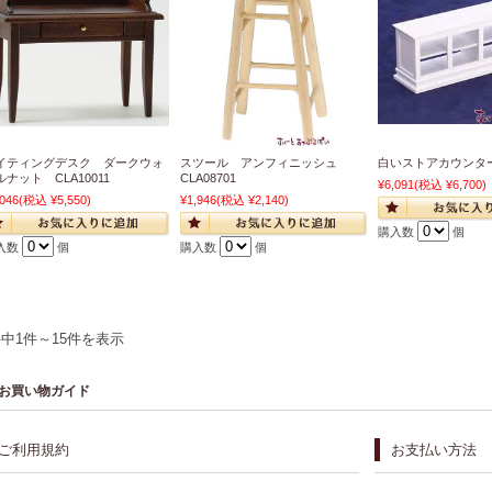
イティングデスク ダークウォ
スツール アンフィニッシュ
白いストアカウンター 
ルナット CLA10011
CLA08701
¥6,091
(税込 ¥6,700)
,046
(税込 ¥5,550)
¥1,946
(税込 ¥2,140)
購入数
個
入数
個
購入数
個
件中1件～15件を表示
お買い物ガイド
ご利用規約
お支払い方法