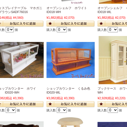
ィスプレイテーブル マホガニ
オープンシェルフ ホワイト
オープンシェルフ
ブラウンSADF76016
ID018-WH
ID018-WL
,146
(税込 ¥4,560)
¥1,882
(税込 ¥2,070)
¥1,882
(税込 ¥2,070)
入数
個
購入数
個
購入数
個
ョップカウンター ホワイ
ショップカウンター くるみ色
ブックケース ホワイト
 ID020-WH
ID020-WL
WH
,082
(税込 ¥3,390)
¥3,082
(税込 ¥3,390)
¥2,928
(税込 ¥3,220)
入数
個
購入数
個
購入数
個