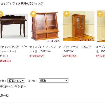
ショップ/オフィス家具のランキング
イティングデスク ダー
ディスプレイ フリッジ ク
ブックケース くるみ色
オープ
ウォールナット
ルミ色 ID022-WL
ID017-WL
色 ID0
A10011
¥3,230
(税込)
¥3,220
(税込)
¥2,070
,550
(税込)
切替：
並び順：
件中1件～15件を表示
商品一覧