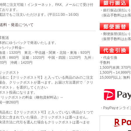
4時間ご注文可能！インターネット、FAX、メールにて受け付
ております。
・銀行振込(前払い)
電話でもご注文いただけます。(平日11:00～16:00)
（振込手数料はお
送料・発送について
・郵便振替(前払い)
常配送
（振替手数料はお
本的にゆうパックで発送いたします。
-ゆうパック料金--
海道：1320円 東北・甲信越・関東・北陸・東海：920円
玉県：860円 近畿：1020円 中国・四国：1120円 九州：
・代金引換
320円 沖縄：1420円
手数料
1,500円未満: 370円
リックポスト
1,500円～14,999円
品名に【クリックポスト可】と入っている商品のみのご注文
15,000円以上: 無料
場合、クリックポストが選べます。お届け方法選択で「クリ
クポスト」を選択してください
ポスト投函になります。
-クリックポストの料金（梱包資材料込）--
国一律260円
・PayPayオンラ
商品名に【クリックポスト可】と入っていない商品が１つで
注文に含まれていた場合、クリックポストは選べません。
決済方法に代引を選んだ場合もクリックポストは選べませ
。