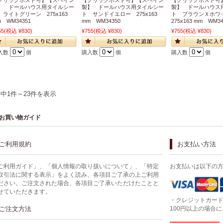
】 ドールハウス用タイルシー
製】 ドールハウス用タイルシー
製】 ドールハウス
 ライトグリーン 275x163
ト サンドイエロー 275x163
ト ブラウンＸホ
 WM34351
mm WM34350
275x163 mm WM34
55
(税込 ¥830)
¥755
(税込 ¥830)
¥755
(税込 ¥830)
入数
個
購入数
個
購入数
個
件中1件～23件を表示
お買い物ガイド
ご利用規約
お支払い方法
ご利用ガイド」、「個人情報の取り扱いについて」、「特定
お支払いは以下の
取引法に関する表示」をよく読み、各項目ご了承の上ご利用
ださい。ご注文された場合、各項目ご了承いただけたことと
せていただきます。
・クレジットカー
ご注文方法
100円以上の場合