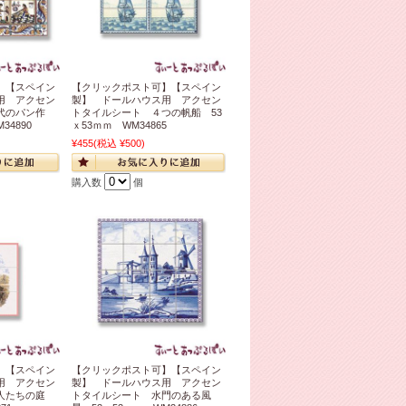
】【スペイン
【クリックポスト可】【スペイン
用 アクセン
製】 ドールハウス用 アクセン
代のパン作
トタイルシート ４つの帆船 53
34890
ｘ53ｍｍ WM34865
¥455
(税込 ¥500)
購入数
個
】【スペイン
【クリックポスト可】【スペイン
用 アクセン
製】 ドールハウス用 アクセン
恋人たちの庭
トタイルシート 水門のある風