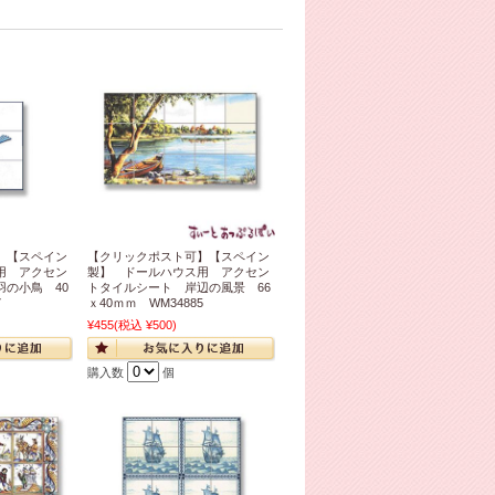
】【スペイン
【クリックポスト可】【スペイン
用 アクセン
製】 ドールハウス用 アクセン
の小鳥 40
トタイルシート 岸辺の風景 66
7
ｘ40ｍｍ WM34885
¥455
(税込 ¥500)
購入数
個