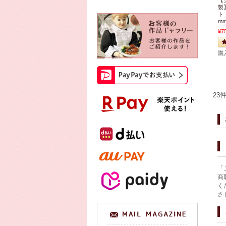
製
ト
mm
¥7
購
23
「
商
く
さ