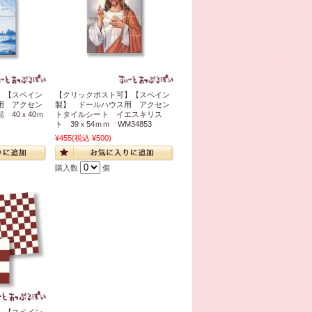
】【スペイン
【クリックポスト可】【スペイン
用 アクセン
製】 ドールハウス用 アクセン
 40ｘ40ｍ
トタイルシート イエスキリス
ト 39ｘ54ｍｍ WM34853
¥455
(税込 ¥500)
購入数
個
】【スペイン