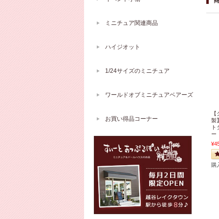
ミニチュア関連商品
ハイジオット
1/24サイズのミニチュア
ワールドオブミニチュアベアーズ
【
お買い得品コーナー
製
ト
ー
¥4
購