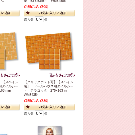
71
景 53ｘ53ｍｍ WM34886
¥455
(税込 ¥500)
購入数
個
】【スペイン
【クリックポスト可】【スペイン
用タイルシー
製】 ドールハウス用タイルシー
163 mm
ト テラコッタ 275x163 mm
WM34354
¥755
(税込 ¥830)
購入数
個