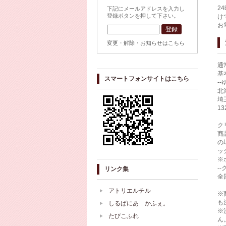
2
下記にメールアドレスを入力し
登録ボタンを押して下さい。
け
お
変更・解除・お知らせはこちら
通
基
スマートフォンサイトはこちら
-
北
埼
1
ク
商
の
ッ
※
-
リンク集
全
アトリエルチル
※
も
しるばにあ かふぇ。
※
たびこふれ
ん