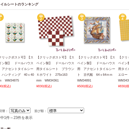
タイルシートのランキング
クリックポスト可】【ス
【クリックポスト可】【ス
【クリックポスト可】【ス
【クリ
イン製】 ドールハウス
ペイン製】 ドールハウス
ペイン製】 ドールハウス
ペイン
 アクセントタイルシー
用タイルシート ブラウン
用 アクセントタイルシー
用タイ
 ハンティング 40ｘ40
Ｘホワイト 275x163
ト 古代船 64ｘ64ｍｍ
エロー 
ｍ WM34875
mm WM34361
WM34891
WM343
00
(税込)
¥830
(税込)
¥500
(税込)
¥830
(
切替：
並び順：
件中1件～23件を表示