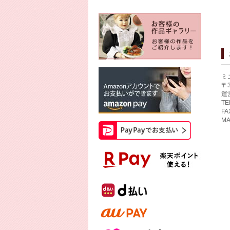
ミ
〒
運
TE
FA
MA