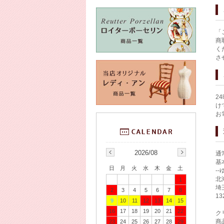
「
商
く
さ
2
け
お
2026/08
通
基
日
月
火
水
木
金
土
-
北
1
埼
2
3
4
5
6
7
8
1
9
10
11
12
13
14
15
16
17
18
19
20
21
22
ク
商
23
24
25
26
27
28
29