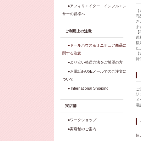
●アフィリエイター・インフルエン
【
サーの皆様へ
商
さ
ま
ご利用上の注意
【
送
指
●ドールハウス＆ミニチュア商品に
た
関する注意
【
特
●より安い発送方法をご希望の方
●お電話/FAX/Eメールでのご注文に
ついて
● International Shipping
ご
話
メ
電
実店舗
●ワークショップ
●実店舗のご案内
個