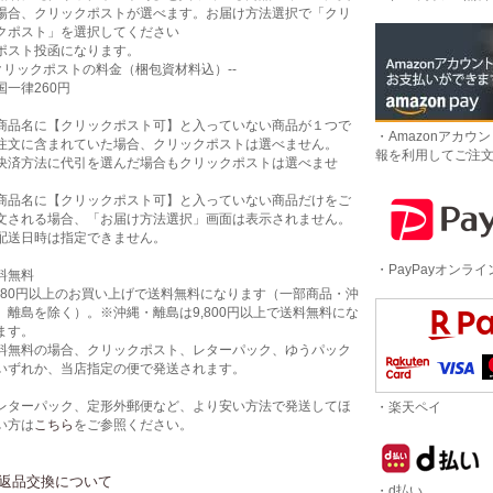
場合、クリックポストが選べます。お届け方法選択で「クリ
クポスト」を選択してください
ポスト投函になります。
-クリックポストの料金（梱包資材料込）--
国一律260円
商品名に【クリックポスト可】と入っていない商品が１つで
・Amazonアカウ
注文に含まれていた場合、クリックポストは選べません。
報を利用してご注
決済方法に代引を選んだ場合もクリックポストは選べませ
。
商品名に【クリックポスト可】と入っていない商品だけをご
文される場合、「お届け方法選択」画面は表示されません。
配送日時は指定できません。
・PayPayオンラ
料無料
,980円以上のお買い上げで送料無料になります（一部商品・沖
、離島を除く）。※沖縄・離島は9,800円以上で送料無料にな
ます。
料無料の場合、クリックポスト、レターパック、ゆうパック
いずれか、当店指定の便で発送されます。
レターパック、定形外郵便など、より安い方法で発送してほ
・楽天ペイ
い方は
こちら
をご参照ください。
返品交換について
・d払い