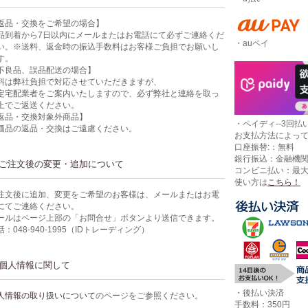
返品・交換をご希望の場合】
品到着から7日以内にメールまたはお電話にて必ずご連絡くだ
・auペイ
い。※送料、返金時の振込手数料はお客様ご負担でお願いし
す。
不良品、誤品配送の場合】
料は弊社負担で対応させていただきますが、
定宅配業者をご案内いたしますので、必ず弊社と連絡を取っ
上でご返送ください。
返品・交換対象外商品】
・ペイディ--3回払い
価品の返品・交換はご遠慮ください。
お支払方法によっ
口座振替:：無料
銀行振込：金融機
ご注文後の変更・追加について
コンビニ払い：最
使い方は
こちら！
注文後に追加、変更をご希望のお客様は、メールまたはお電
にてご連絡ください。
ールはページ上部の「お問合せ」ボタンより送信できます。
話：048-940-1995（IDトレーディング）
個人情報に関して
・後払い決済
人情報の取り扱いについて
のページをご参照ください。
手数料：350円