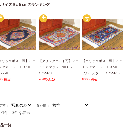
sサイズ 9 x 5 cmのランキング
クリックポスト可】ミニ
【クリックポスト可】ミニ
【クリックポスト可】ミニ
ュアマット 90 X 50
チュアマット 90 X 50
チュアマット 90 X 50
SSR01
KPSSR06
ブルースター KPSSR02
60
(税込)
¥660
(税込)
¥660
(税込)
切替：
並び順：
中1件～3件を表示
商品一覧