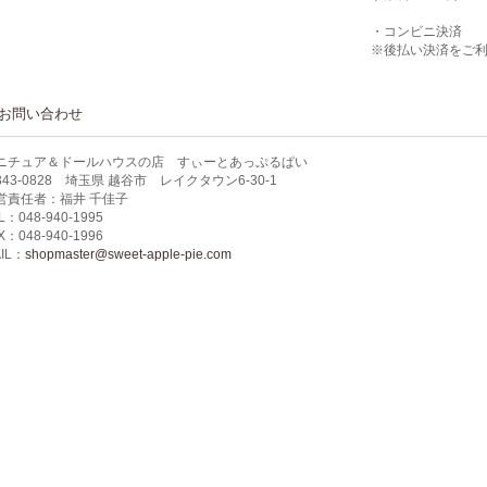
・コンビニ決済
※後払い決済をご
お問い合わせ
ニチュア＆ドールハウスの店 すぃーとあっぷるぱい
343-0828 埼玉県 越谷市 レイクタウン6-30-1
営責任者：福井 千佳子
L：048-940-1995
X：048-940-1996
IL：
shopmaster@sweet-apple-pie.com