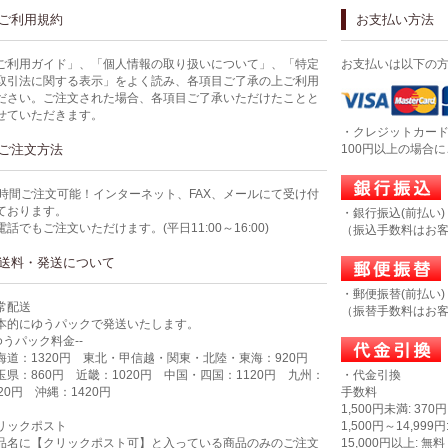
ご利用規約
お支払い方法
ご利用ガイド」、「個人情報の取り扱いについて」、「特定
お支払いは以下の
取引法に関する表示」をよく読み、各項目ご了承の上ご利用
ださい。ご注文された場合、各項目ご了承いただけたことと
せていただきます。
・クレジットカー
ご注文方法
100円以上の場合
4時間ご注文可能！インターネット、FAX、メールにて受け付
ております。
・銀行振込(前払い)
電話でもご注文いただけます。(平日11:00～16:00)
（振込手数料はお
送料・発送について
・郵便振替(前払い)
常配送
（振替手数料はお
本的にゆうパックで発送いたします。
-ゆうパック料金--
海道：1320円 東北・甲信越・関東・北陸・東海：920円
玉県：860円 近畿：1020円 中国・四国：1120円 九州：
・代金引換
320円 沖縄：1420円
手数料
1,500円未満: 370円
リックポスト
1,500円～14,999円
品名に【クリックポスト可】と入っている商品のみのご注文
15,000円以上: 無料