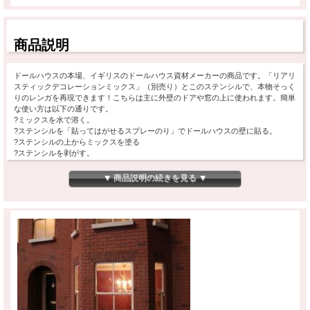
商品説明
ドールハウスの本場、イギリスのドールハウス資材メーカーの商品です。「リアリ
スティックデコレーションミックス」（別売り）とこのステンシルで、本物そっく
りのレンガを再現できます！こちらは主に外壁のドアや窓の上に使われます。簡単
な使い方は以下の通りです。
?ミックスを水で溶く。
?ステンシルを「貼ってはがせるスプレーのり」でドールハウスの壁に貼る。
?ステンシルの上からミックスを塗る
?ステンシルを剥がす。
ステンシルは水で洗って、何度でもお使いいただけます。メーカー：ブロムリーク
ラフトプロダクツ社（英国）。※簡単な日本語取説をお付けいたします。
▼ 商品説明の続きを見る ▼
※「貼ってはがせるスプレーのり」がお買い得コーナーにあります。よろしければ
ご覧ください。※幅約51mm。窓の幅に対して大きすぎる場合には、ミックスを必
要な部分にだけ塗れば、どんなサイズの窓にもお使いいただけます。