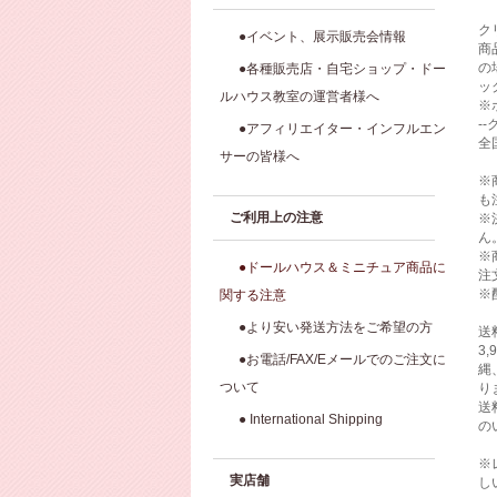
ク
●イベント、展示販売会情報
商
の
●各種販売店・自宅ショップ・ドー
ッ
ルハウス教室の運営者様へ
※
-
●アフィリエイター・インフルエン
全
サーの皆様へ
※
も
ご利用上の注意
※
ん
※
●ドールハウス＆ミニチュア商品に
注
※
関する注意
●より安い発送方法をご希望の方
送
3
●お電話/FAX/Eメールでのご注文に
縄
ついて
り
送
● International Shipping
の
※
実店舗
し