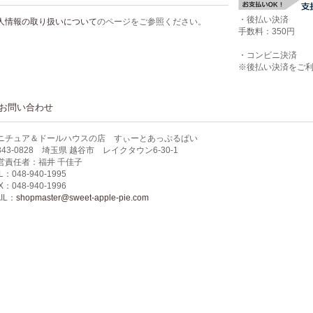
・後払い決済
人情報の取り扱いについて
のページをご参照ください。
手数料：350円
・コンビニ決済
※後払い決済をご
お問い合わせ
ニチュア＆ドールハウスの店 すぃーとあっぷるぱい
343-0828 埼玉県 越谷市 レイクタウン6-30-1
営責任者：福井 千佳子
L：048-940-1995
X：048-940-1996
IL：
shopmaster@sweet-apple-pie.com