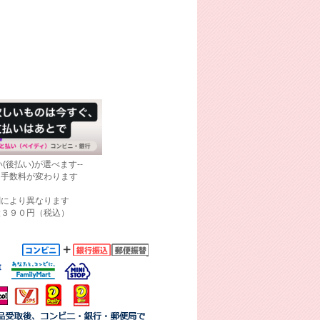
(後払い)が選べます--
て手数料が変わります
関により異なります
大３９０円（税込）