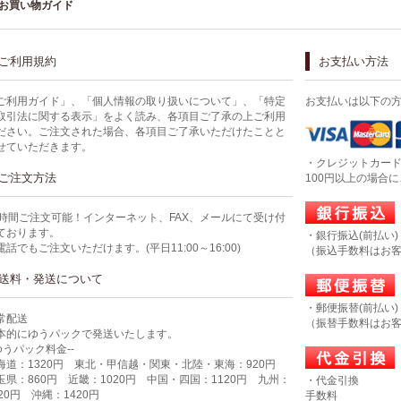
お買い物ガイド
ご利用規約
お支払い方法
ご利用ガイド」、「個人情報の取り扱いについて」、「特定
お支払いは以下の
取引法に関する表示」をよく読み、各項目ご了承の上ご利用
ださい。ご注文された場合、各項目ご了承いただけたことと
せていただきます。
・クレジットカー
ご注文方法
100円以上の場合
4時間ご注文可能！インターネット、FAX、メールにて受け付
ております。
・銀行振込(前払い)
電話でもご注文いただけます。(平日11:00～16:00)
（振込手数料はお
送料・発送について
・郵便振替(前払い)
常配送
（振替手数料はお
本的にゆうパックで発送いたします。
-ゆうパック料金--
海道：1320円 東北・甲信越・関東・北陸・東海：920円
玉県：860円 近畿：1020円 中国・四国：1120円 九州：
・代金引換
320円 沖縄：1420円
手数料