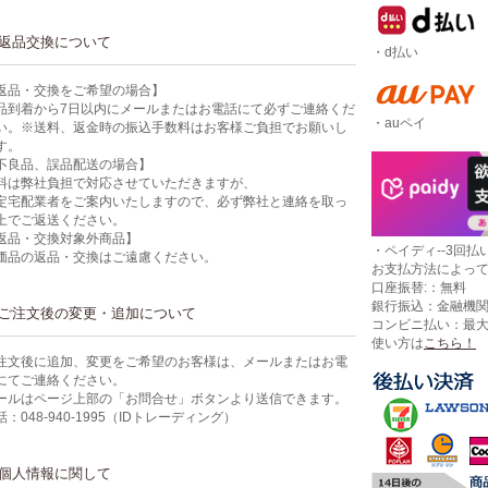
返品交換について
・d払い
返品・交換をご希望の場合】
品到着から7日以内にメールまたはお電話にて必ずご連絡くだ
・auペイ
い。※送料、返金時の振込手数料はお客様ご負担でお願いし
す。
不良品、誤品配送の場合】
料は弊社負担で対応させていただきますが、
定宅配業者をご案内いたしますので、必ず弊社と連絡を取っ
上でご返送ください。
返品・交換対象外商品】
・ペイディ--3回払い
価品の返品・交換はご遠慮ください。
お支払方法によっ
口座振替:：無料
銀行振込：金融機
ご注文後の変更・追加について
コンビニ払い：最
使い方は
こちら！
注文後に追加、変更をご希望のお客様は、メールまたはお電
にてご連絡ください。
ールはページ上部の「お問合せ」ボタンより送信できます。
話：048-940-1995（IDトレーディング）
個人情報に関して