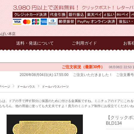
るぱい本店
送料・発送について
ご利用ガイド
お客
プページ
ドールハウス
ドールハウスパーツ
らは、ドアの手で押す部分に保護のために付ける金属板ですね。ミニチュアのドアにこれを
もちろん、他の用途に使っても大丈夫ですよ！貴方のミニチュア制作にお役立てくださいね。
【クリック
BLD134