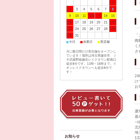
1
2
3
4
5
6
7
8
9
10
11
12
13
14
15
16
17
18
19
20
21
22
23
24
25
26
27
28
29
「
30
31
商
■
■
■
今日
休業日
実店舗
く
さ
月に数日間だけ実店舗をオープンし
ています！場所は埼玉県越谷市 Ｊ
Ｒ武蔵野線越谷レイクタウン駅南口
徒歩8分です。11時～16時まで。イ
オンレイクタウンへも徒歩8分で
す！
2
け
お
通
基
-
北
埼
お知らせ
1