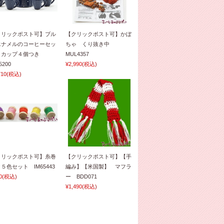
クリックポスト可】ブル
【クリックポスト可】かぼ
エナメルのコーヒーセッ
ちゃ くり抜き中
 カップ４個つき
MUL4357
5200
¥2,990
(税込)
710
(税込)
クリックポスト可】糸巻
【クリックポスト可】【手
５色セット IM65443
編み】【米国製】 マフラ
0
(税込)
ー BDD071
¥1,490
(税込)