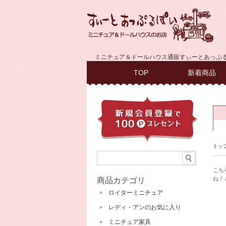
ミニチュア＆ドールハウス通販すぃーとあっぷ
TOP
新着商品
トッ
こち
ね！
商品カテゴリ
ロイターミニチュア
レディ・アンのお気に入り
ミニチュア家具