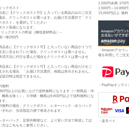
1,500円未満: 370円
リックポスト
1,500円～14,999円
品名に【クリックポスト可】と入っている商品のみのご注文
15,000円以上: 無料
場合、クリックポストが選べます。お届け方法選択で「クリ
クポスト」を選択してください
ポスト投函になります。
-クリックポストの料金（梱包資材料込）--
国一律260円
商品名に【クリックポスト可】と入っていない商品が１つで
・Amazonアカウ
注文に含まれていた場合、クリックポストは選べません。
報を利用してご注
決済方法に代引を選んだ場合もクリックポストは選べませ
。
商品名に【クリックポスト可】と入っていない商品だけをご
文される場合、「お届け方法選択」画面は表示されません。
配送日時は指定できません。
・PayPayオンラ
料無料
,980円以上のお買い上げで送料無料になります（一部商品・沖
、離島を除く）。※沖縄・離島は9,800円以上で送料無料にな
ます。
料無料の場合、クリックポスト、レターパック、ゆうパック
いずれか、当店指定の便で発送されます。
レターパック、定形外郵便など、より安い方法で発送してほ
・楽天ペイ
い方は
こちら
をご参照ください。