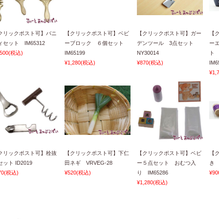
クリックポスト可】バニ
【クリックポスト可】ベビ
【クリックポスト可】ガー
【
ィセット IM65312
ーブロック ６個セット
デンツール 3点セット
ー
,500
(税込)
IM65199
NY30014
ト
¥1,280
(税込)
¥870
(税込)
IM6
¥1,
クリックポスト可】栓抜
【クリックポスト可】下仁
【クリックポスト可】ベビ
【
ット ID2019
田ネギ VRVEG-28
ー５点セット おむつ入
き 
70
(税込)
¥520
(税込)
り IM65286
¥90
¥1,280
(税込)