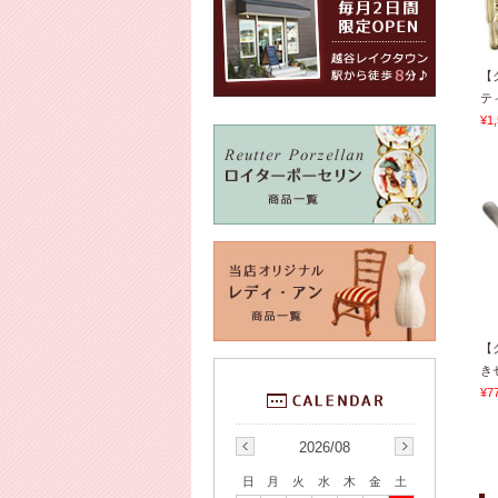
【
テ
¥1
【
きセ
¥7
2026/08
日
月
火
水
木
金
土