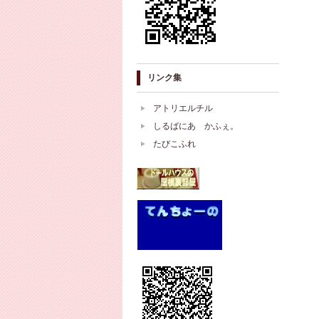
リンク集
アトリエルチル
しるばにあ かふぇ。
たびこふれ