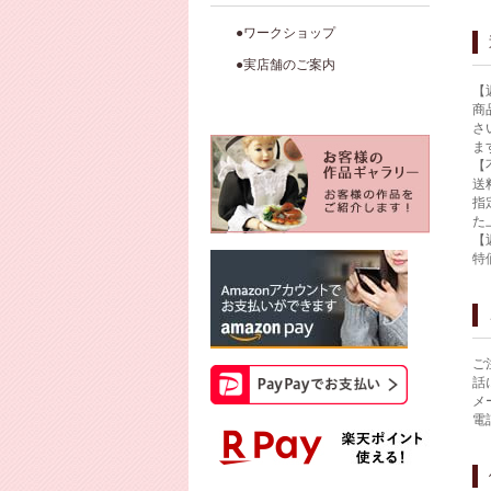
●ワークショップ
●実店舗のご案内
【
商
さ
ま
【
送
指
た
【
特
ご
話
メ
電