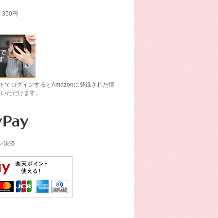
: 350円
ントでログインするとAmazonに登録された情
文いただけます。
イン決済