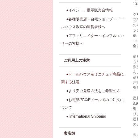
1
●イベント、展示販売会情報
ク
●各種販売店・自宅ショップ・ドー
商
の
ルハウス教室の運営者様へ
ッ
※
●アフィリエイター・インフルエン
-
サーの皆様へ
全
※
ご利用上の注意
も
※
ん
●ドールハウス＆ミニチュア商品に
※
関する注意
注
※
●より安い発送方法をご希望の方
送
●お電話/FAX/Eメールでのご注文に
3
ついて
縄
り
● International Shipping
送
の
実店舗
※