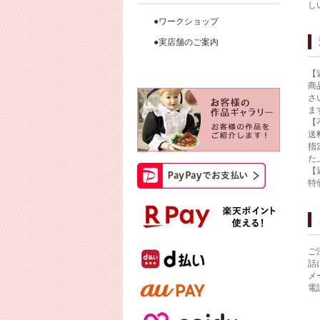
し
●ワークショップ
●実店舗のご案内
【
商
さ
ま
【
送
指
た
【
特
ご
話
メ
電