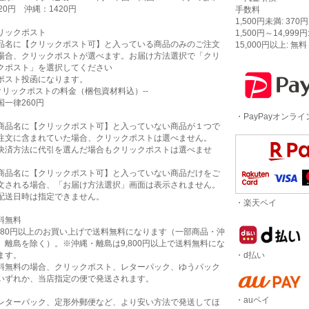
320円 沖縄：1420円
手数料
1,500円未満: 370円
リックポスト
1,500円～14,999円
品名に【クリックポスト可】と入っている商品のみのご注文
15,000円以上: 無料
場合、クリックポストが選べます。お届け方法選択で「クリ
クポスト」を選択してください
ポスト投函になります。
-クリックポストの料金（梱包資材料込）--
国一律260円
・PayPayオンラ
商品名に【クリックポスト可】と入っていない商品が１つで
注文に含まれていた場合、クリックポストは選べません。
決済方法に代引を選んだ場合もクリックポストは選べませ
。
商品名に【クリックポスト可】と入っていない商品だけをご
文される場合、「お届け方法選択」画面は表示されません。
配送日時は指定できません。
・楽天ペイ
料無料
,980円以上のお買い上げで送料無料になります（一部商品・沖
、離島を除く）。※沖縄・離島は9,800円以上で送料無料にな
・d払い
ます。
料無料の場合、クリックポスト、レターパック、ゆうパック
いずれか、当店指定の便で発送されます。
・auペイ
レターパック、定形外郵便など、より安い方法で発送してほ