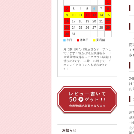
1
2
3
4
5
6
7
8
9
10
11
12
13
14
15
16
17
18
19
20
21
22
23
24
25
26
27
28
29
30
31
「
■
■
■
今日
休業日
実店舗
商
月に数日間だけ実店舗をオープンし
く
ています！場所は埼玉県越谷市 Ｊ
さ
Ｒ武蔵野線越谷レイクタウン駅南口
徒歩8分です。11時～16時まで。イ
オンレイクタウンへも徒歩8分で
す！
2
け
お
通
基
-
北
お知らせ
埼