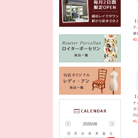
【
ナ
個
¥2
【
ナ
ダ
CL
¥1
2026/08
日
月
火
水
木
金
土