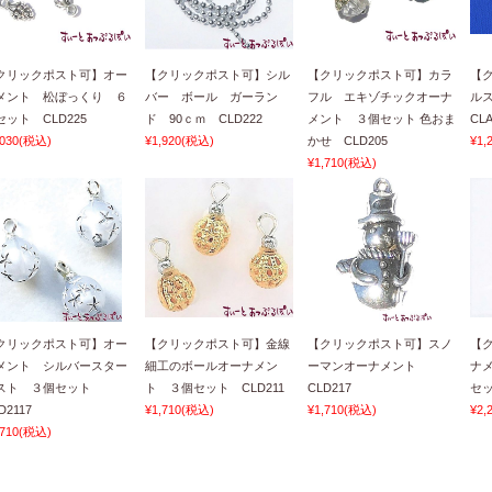
クリックポスト可】オー
【クリックポスト可】シル
【クリックポスト可】カラ
【
メント 松ぼっくり ６
バー ボール ガーラン
フル エキゾチックオーナ
ル
セット CLD225
ド 90ｃｍ CLD222
メント ３個セット 色おま
CLA
,030
(税込)
¥1,920
(税込)
かせ CLD205
¥1,
¥1,710
(税込)
クリックポスト可】オー
【クリックポスト可】金線
【クリックポスト可】スノ
【
メント シルバースター
細工のボールオーナメン
ーマンオーナメント
ナ
スト ３個セット
ト ３個セット CLD211
CLD217
セッ
D2117
¥1,710
(税込)
¥1,710
(税込)
¥2,
,710
(税込)