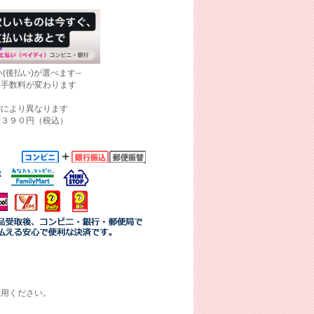
(後払い)が選べます--
て手数料が変わります
関により異なります
大３９０円（税込）
利用ください。