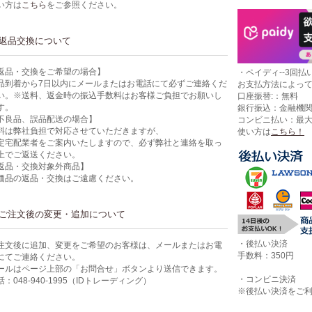
い方は
こちら
をご参照ください。
返品交換について
返品・交換をご希望の場合】
・ペイディ--3回払い
品到着から7日以内にメールまたはお電話にて必ずご連絡くだ
お支払方法によっ
い。※送料、返金時の振込手数料はお客様ご負担でお願いし
口座振替:：無料
す。
銀行振込：金融機
不良品、誤品配送の場合】
コンビニ払い：最
料は弊社負担で対応させていただきますが、
使い方は
こちら！
定宅配業者をご案内いたしますので、必ず弊社と連絡を取っ
上でご返送ください。
返品・交換対象外商品】
価品の返品・交換はご遠慮ください。
ご注文後の変更・追加について
・後払い決済
注文後に追加、変更をご希望のお客様は、メールまたはお電
手数料：350円
にてご連絡ください。
ールはページ上部の「お問合せ」ボタンより送信できます。
・コンビニ決済
話：048-940-1995（IDトレーディング）
※後払い決済をご