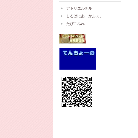
アトリエルチル
しるばにあ かふぇ。
たびこふれ