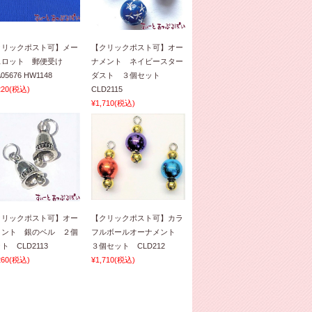
クリックポスト可】メー
【クリックポスト可】オー
スロット 郵便受け
ナメント ネイビースター
05676 HW1148
ダスト ３個セット
220
(税込)
CLD2115
¥1,710
(税込)
クリックポスト可】オー
【クリックポスト可】カラ
メント 銀のベル ２個
フルボールオーナメント
ト CLD2113
３個セット CLD212
260
(税込)
¥1,710
(税込)