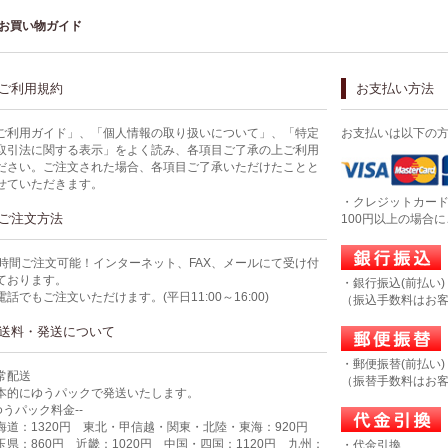
お買い物ガイド
ご利用規約
お支払い方法
ご利用ガイド」、「個人情報の取り扱いについて」、「特定
お支払いは以下の
取引法に関する表示」をよく読み、各項目ご了承の上ご利用
ださい。ご注文された場合、各項目ご了承いただけたことと
せていただきます。
・クレジットカー
ご注文方法
100円以上の場合
4時間ご注文可能！インターネット、FAX、メールにて受け付
ております。
・銀行振込(前払い)
電話でもご注文いただけます。(平日11:00～16:00)
（振込手数料はお
送料・発送について
・郵便振替(前払い)
常配送
（振替手数料はお
本的にゆうパックで発送いたします。
-ゆうパック料金--
海道：1320円 東北・甲信越・関東・北陸・東海：920円
玉県：860円 近畿：1020円 中国・四国：1120円 九州：
・代金引換