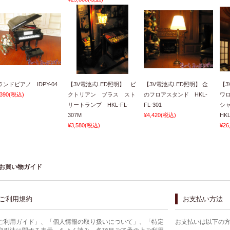
ランドピアノ IDPY-04
【3V電池式LED照明】 ビ
【3V電池式LED照明】 金
【3
,390
(税込)
クトリアン ブラス スト
のフロアスタンド HKL-
ワ
リートランプ HKL-FL-
FL-301
シ
307M
¥4,420
(税込)
HKL
¥3,580
(税込)
¥26
お買い物ガイド
ご利用規約
お支払い方法
ご利用ガイド」、「個人情報の取り扱いについて」、「特定
お支払いは以下の