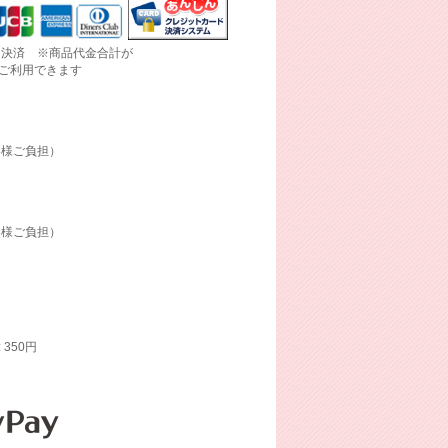
ド決済 ※商品代金合計が
にご利用できます
客様ご負担）
客様ご負担）
: 350円