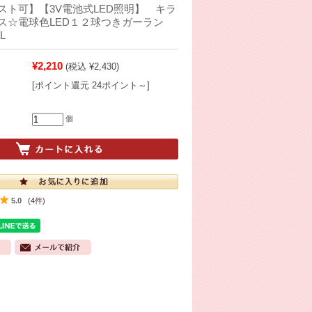
スト可】【3V電池式LED照明】 キラ
ス☆電球色LED１２球つきガーラン
L
¥2,210
(税込 ¥2,430)
[ポイント還元 24ポイント～]
個
5.0
(4件)