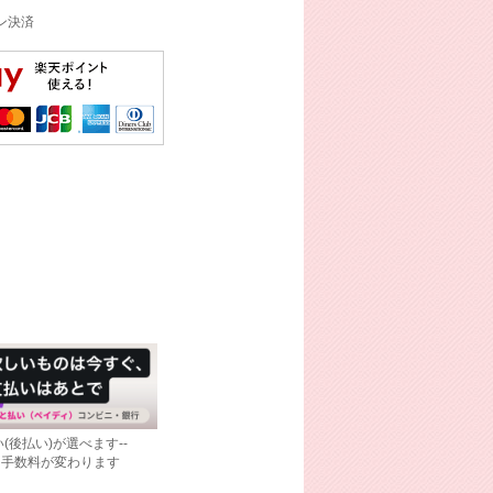
イン決済
(後払い)が選べます--
て手数料が変わります