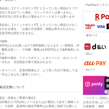
国一律260円
・PayPayオンラ
商品名に【クリックポスト可】と入っていない商品が１つで
注文に含まれていた場合、クリックポストは選べません。
決済方法に代引を選んだ場合もクリックポストは選べませ
。
商品名に【クリックポスト可】と入っていない商品だけをご
文される場合、「お届け方法選択」画面は表示されません。
配送日時は指定できません。
・楽天ペイ
料無料
,980円以上のお買い上げで送料無料になります（一部商品・沖
、離島を除く）。※沖縄・離島は9,800円以上で送料無料にな
・d払い
ます。
料無料の場合、クリックポスト、レターパック、ゆうパック
いずれか、当店指定の便で発送されます。
・auペイ
レターパック、定形外郵便など、より安い方法で発送してほ
い方は
こちら
をご参照ください。
返品交換について
返品・交換をご希望の場合】
・ペイディ--3回払い
品到着から7日以内にメールまたはお電話にて必ずご連絡くだ
お支払方法によっ
い。※送料、返金時の振込手数料はお客様ご負担でお願いし
口座振替:：無料