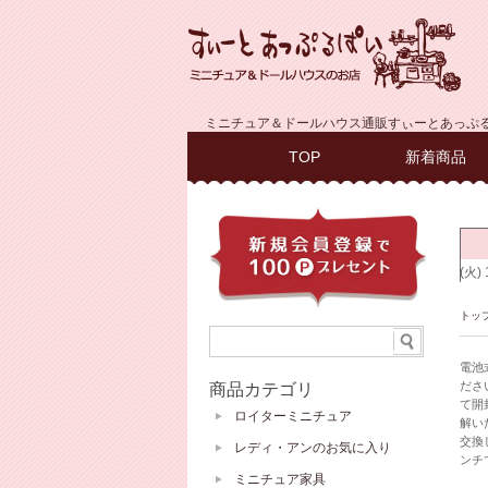
ミニチュア＆ドールハウス通販すぃーとあっぷ
TOP
新着商品
トッ
電池
ださ
商品カテゴリ
て開
ロイターミニチュア
解い
交換
レディ・アンのお気に入り
ンチ
ミニチュア家具