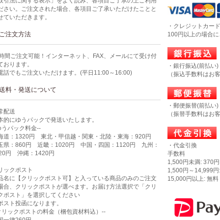
取引法に関する表示」をよく読み、各項目ご了承の上ご利用
ださい。ご注文された場合、各項目ご了承いただけたことと
せていただきます。
・クレジットカー
ご注文方法
100円以上の場合
4時間ご注文可能！インターネット、FAX、メールにて受け付
ております。
・銀行振込(前払い)
電話でもご注文いただけます。(平日11:00～16:00)
（振込手数料はお
送料・発送について
・郵便振替(前払い)
常配送
（振替手数料はお
本的にゆうパックで発送いたします。
-ゆうパック料金--
海道：1320円 東北・甲信越・関東・北陸・東海：920円
玉県：860円 近畿：1020円 中国・四国：1120円 九州：
・代金引換
320円 沖縄：1420円
手数料
1,500円未満: 370円
リックポスト
1,500円～14,999円
品名に【クリックポスト可】と入っている商品のみのご注文
15,000円以上: 無料
場合、クリックポストが選べます。お届け方法選択で「クリ
クポスト」を選択してください
ポスト投函になります。
-クリックポストの料金（梱包資材料込）--