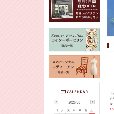
【
ク
2026/08
ル 
¥7
日
月
火
水
木
金
土