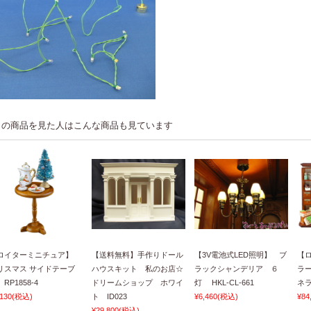
この商品を見た人はこんな商品も見ています
ロイターミニチュア】
【送料無料】手作りドール
【3V電池式LED照明】 ブ
【
リスマス サイドテーブ
ハウスキット 私のお店☆
ラックシャンデリア ６
ラ
RP1858-4
ドリームショップ ホワイ
灯 HKL-CL-661
ネラ
,130
(税込)
ト ID023
¥6,460
(税込)
¥84
¥29,800
(税込)