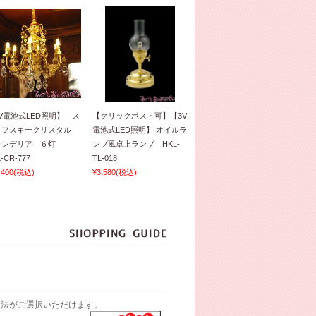
V電池式LED照明】 ス
【クリックポスト可】【3V
ロフスキークリスタル
電池式LED照明】 オイルラ
ャンデリア ６灯
ンプ風卓上ランプ HKL-
-CR-777
TL-018
,400
(税込)
¥3,580
(税込)
方法がご選択いただけます。