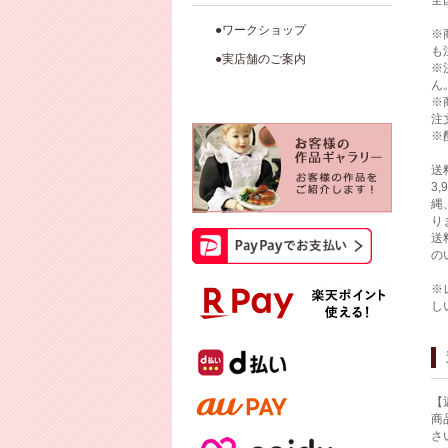
全
●ワークショップ
※
も
●実店舗のご案内
※
ん
※
注
※
送
3
縄
り
送
の
※
し
【
商
さ