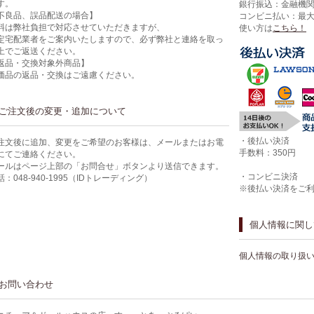
す。
銀行振込：金融機
不良品、誤品配送の場合】
コンビニ払い：最
料は弊社負担で対応させていただきますが、
使い方は
こちら！
定宅配業者をご案内いたしますので、必ず弊社と連絡を取っ
上でご返送ください。
返品・交換対象外商品】
価品の返品・交換はご遠慮ください。
ご注文後の変更・追加について
・後払い決済
注文後に追加、変更をご希望のお客様は、メールまたはお電
手数料：350円
にてご連絡ください。
ールはページ上部の「お問合せ」ボタンより送信できます。
・コンビニ決済
話：048-940-1995（IDトレーディング）
※後払い決済をご
個人情報に関し
個人情報の取り扱
お問い合わせ