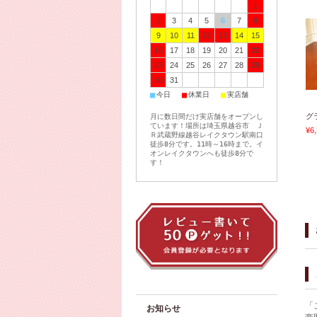
1
2
3
4
5
6
7
8
9
10
11
12
13
14
15
16
17
18
19
20
21
22
23
24
25
26
27
28
29
30
31
■
■
■
今日
休業日
実店舗
グ
月に数日間だけ実店舗をオープンし
ています！場所は埼玉県越谷市 Ｊ
¥6
Ｒ武蔵野線越谷レイクタウン駅南口
徒歩8分です。11時～16時まで。イ
オンレイクタウンへも徒歩8分で
す！
「
お知らせ