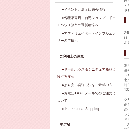
商
く
●イベント、展示販売会情報
さ
●各種販売店・自宅ショップ・ドー
ルハウス教室の運営者様へ
2
●アフィリエイター・インフルエン
け
サーの皆様へ
お
ご利用上の注意
通
●ドールハウス＆ミニチュア商品に
基
-
関する注意
北
●より安い発送方法をご希望の方
埼
1
●お電話/FAX/Eメールでのご注文に
ク
ついて
商
● International Shipping
の
ッ
※
-
実店舗