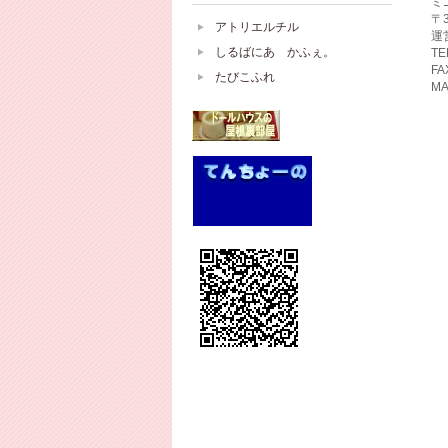
ミ
〒
アトリエルチル
運
しるばにあ かふぇ。
TE
FA
たびこふれ
MA