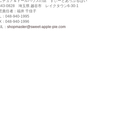
ニチュア＆ドールハウスの店 すぃーとあっぷるぱい
343-0828 埼玉県 越谷市 レイクタウン6-30-1
営責任者：福井 千佳子
L：048-940-1995
X：048-940-1996
IL：
shopmaster@sweet-apple-pie.com