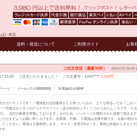
るぱい本店
送料・発送について
ご利用ガイド
お客
プページ
ドールハウス用照明器具
3V電池式LED照明
式のガーランドです！！電球色のLED電球が１２球ついており、とても明るいです！これ
い！写真はロイターのクリスマスツリー（高さ約20センチ）につけてみたところです。※点
封し、点灯の検査を実施しております。そのため、パッケージが開封された状態で届きます
ただけますようお願い申し上げます。生産国：中国。 ※電池は交換可能です。台座の部分を回
してください。電池は２個使用します。 サイズ：全長125センチ。電球は先端から８センチ
です。