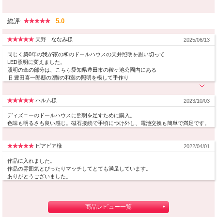
総評:
5.0
天野 ななみ様
2025/06/13
同じく築0年の我が家の和のドールハウスの天井照明を思い切って
LED照明に変えました。
照明の傘の部分は、こちら愛知県豊田市の鞍ヶ池公園内にある
旧 豊田喜一郎邸の2階の和室の照明を模して手作り
ハルム様
2023/10/03
ディズニーのドールハウスに照明を足すために購入。
色味も明るさも良い感じ。磁石接続で手頃につけ外し、電池交換も簡単で満足です。
ピアピア様
2022/04/01
作品に入れました。
作品の雰囲気とぴったりマッチしてとても満足しています。
ありがとうございました。
商品レビュー一覧