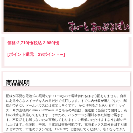
価格:
2,710円
(税込 2,980円)
[ポイント還元 29ポイント～]
商品説明
配線が不要な電池式の照明です！LEDなので電球切れもほぼ心配ありません。台座
にある小さなスイッチを入れるだけで点灯します。すでに内外装が済んでおり、配
線ができないドールハウスには重宝しそうです。 かなり明るさもあります！ サイ
ズ：傘の直径約25mmｘＨ22ｍｍ ※こちらの商品は、発送前に当店にて開封し、点
灯の検査を実施しております。そのため、パッケージが開封された状態で届きま
す。不良品をお届しないため実施しております。ご理解いただけますようお願い申
し上げます。生産国：中国。※電池は交換可能です。電池ボックス部分を回すと開
きますので、市販のボタン電池（CR1632）と交換してください。暗くなってきた