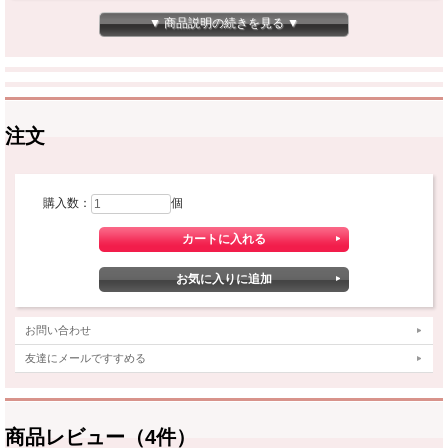
ら、電池を交換してください。※工場出荷時はテスト用の電池が入っております。
お早めに新品電池と交換してください。※傘は樹脂製です。
▼ 商品説明の続きを見る ▼
注文
購入数：
個
お問い合わせ
友達にメールですすめる
商品レビュー（4件）