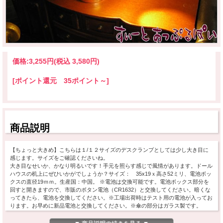
価格:
3,255円
(税込 3,580円)
[ポイント還元 35ポイント～]
商品説明
【ちょっと大きめ】こちらは１/１２サイズのデスクランプとしては少し大き目に
感じます。サイズをご確認くださいね。
大き目なせいか、かなり明るいです！手元を照らす感じで風情があります。ドール
ハウスの机上にぜひいかがでしょうか？サイズ： 35x19ｘ高さ52ミリ、電池ボッ
クスの直径19ｍｍ。生産国：中国。 ※電池は交換可能です。電池ボックス部分を
回すと開きますので、市販のボタン電池（CR1632）と交換してください。暗くな
ってきたら、電池を交換してください。※工場出荷時はテスト用の電池が入ってお
ります。お早めに新品電池と交換してください。※傘の部分はガラス製です。