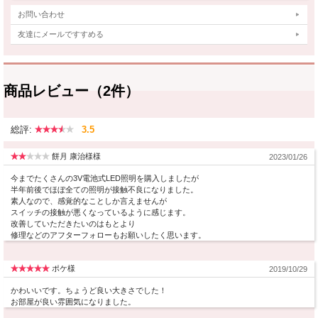
お問い合わせ
友達にメールですすめる
商品レビュー（2件）
総評:
3.5
餅月 康治様様
2023/01/26
今までたくさんの3V電池式LED照明を購入しましたが
半年前後でほぼ全ての照明が接触不良になりました。
素人なので、感覚的なことしか言えませんが
スイッチの接触が悪くなっているように感じます。
改善していただきたいのはもとより
修理などのアフターフォローもお願いしたく思います。
ポケ様
2019/10/29
かわいいです。ちょうど良い大きさでした！
お部屋が良い雰囲気になりました。