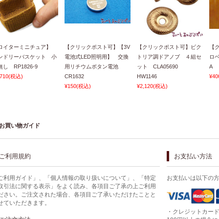
ロイターミニチュア】
【クリックポスト可】【3V
【クリックポスト可】ビク
【
ンドリーバスケット 小
電池式LED照明用】 交換
トリア調ドアノブ ４組セ
ロベ
し RP1826-9
用リチウムボタン電池
ット CLA05690
A
,710
(税込)
CR1632
HW1146
¥40
¥150
(税込)
¥2,120
(税込)
お買い物ガイド
ご利用規約
お支払い方法
ご利用ガイド」、「個人情報の取り扱いについて」、「特定
お支払いは以下の
取引法に関する表示」をよく読み、各項目ご了承の上ご利用
ださい。ご注文された場合、各項目ご了承いただけたことと
せていただきます。
・クレジットカー