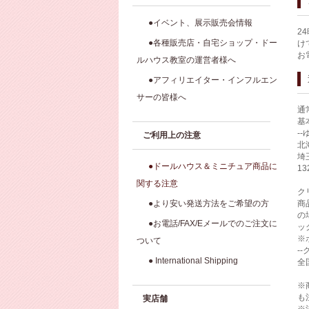
●イベント、展示販売会情報
2
●各種販売店・自宅ショップ・ドー
け
お
ルハウス教室の運営者様へ
●アフィリエイター・インフルエン
サーの皆様へ
通
基
-
ご利用上の注意
北
埼
●ドールハウス＆ミニチュア商品に
1
関する注意
ク
●より安い発送方法をご希望の方
商
の
●お電話/FAX/Eメールでのご注文に
ッ
※
ついて
-
● International Shipping
全
※
も
実店舗