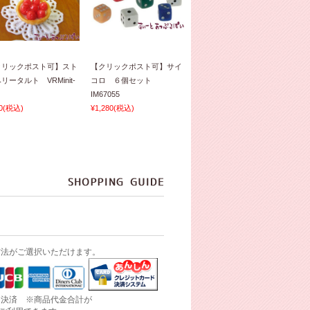
クリックポスト可】スト
【クリックポスト可】サイ
リータルト VRMinit-
コロ ６個セット
IM67055
0
(税込)
¥1,280
(税込)
方法がご選択いただけます。
ド決済 ※商品代金合計が