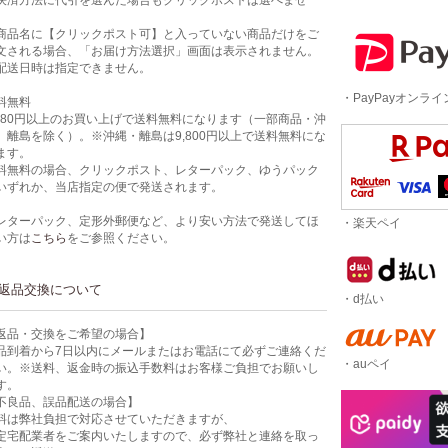
決済方法に代引を選んだ場合もクリックポストは選べませ
。
商品名に【クリックポスト可】と入っていない商品だけをご
文される場合、「お届け方法選択」画面は表示されません。
配送日時は指定できません。
・PayPayオンラ
料無料
,980円以上のお買い上げで送料無料になります（一部商品・沖
、離島を除く）。※沖縄・離島は9,800円以上で送料無料にな
ます。
料無料の場合、クリックポスト、レターパック、ゆうパック
いずれか、当店指定の便で発送されます。
レターパック、定形外郵便など、より安い方法で発送してほ
・楽天ペイ
い方は
こちら
をご参照ください。
返品交換について
・d払い
返品・交換をご希望の場合】
品到着から7日以内にメールまたはお電話にて必ずご連絡くだ
・auペイ
い。※送料、返金時の振込手数料はお客様ご負担でお願いし
す。
不良品、誤品配送の場合】
料は弊社負担で対応させていただきますが、
定宅配業者をご案内いたしますので、必ず弊社と連絡を取っ