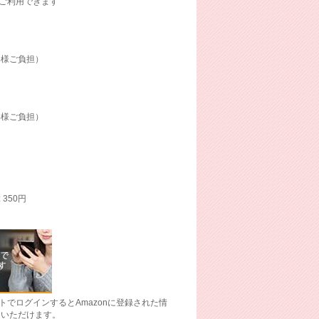
にご利用できます
客様ご負担）
客様ご負担）
: 350円
ントでログインするとAmazonに登録された情
文いただけます。