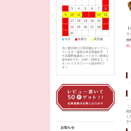
1
2
3
4
5
6
7
8
9
10
11
12
13
14
15
16
17
18
19
20
21
22
23
24
25
26
27
28
29
【
30
31
ラ
■
■
■
今日
休業日
実店舗
物無
¥2
月に数日間だけ実店舗をオープンし
ています！場所は埼玉県越谷市 Ｊ
Ｒ武蔵野線越谷レイクタウン駅南口
徒歩8分です。11時～16時まで。イ
オンレイクタウンへも徒歩8分で
す！
「
商
く
さ
お知らせ