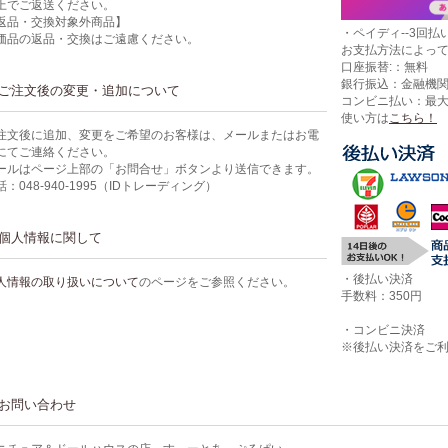
上でご返送ください。
返品・交換対象外商品】
・ペイディ--3回払い
価品の返品・交換はご遠慮ください。
お支払方法によっ
口座振替:：無料
銀行振込：金融機
ご注文後の変更・追加について
コンビニ払い：最
使い方は
こちら！
注文後に追加、変更をご希望のお客様は、メールまたはお電
にてご連絡ください。
ールはページ上部の「お問合せ」ボタンより送信できます。
話：048-940-1995（IDトレーディング）
個人情報に関して
・後払い決済
人情報の取り扱いについて
のページをご参照ください。
手数料：350円
・コンビニ決済
※後払い決済をご
お問い合わせ