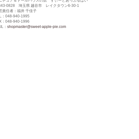
ニチュア＆ドールハウスの店 すぃーとあっぷるぱい
343-0828 埼玉県 越谷市 レイクタウン6-30-1
営責任者：福井 千佳子
L：048-940-1995
X：048-940-1996
IL：
shopmaster@sweet-apple-pie.com