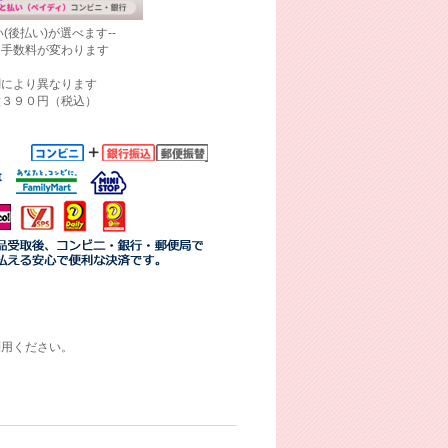
(後払い)が選べます--
て手数料が変わります
関により異なります
大３９０円（税込）
利用ください。