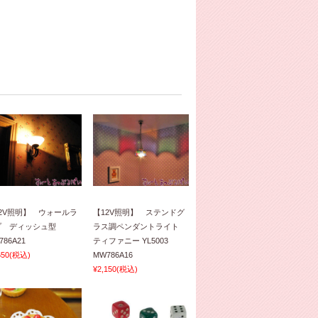
2V照明】 ウォールラ
【12V照明】 ステンドグ
プ ディッシュ型
ラス調ペンダントライト
786A21
ティファニー YL5003
650
(税込)
MW786A16
¥2,150
(税込)