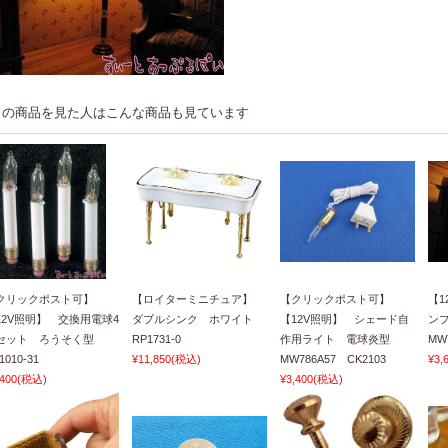
この商品を見た人はこんな商品も見ています
クリックポスト可】
【ロイターミニチュア】
【クリックポスト可】
【1
12V照明】 交換用電球4
ダブルシンク ホワイト
【12V照明】 シェード自
ン
セット ろうそく型
RP1731-0
作用ライト 電球炎型
MW
1010-31
¥11,850
(税込)
MW786A57 CK2103
¥3,
,400
(税込)
¥3,400
(税込)