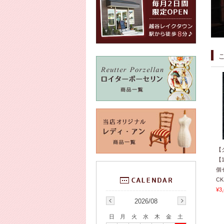
【
【
個
CK
¥3
2026/08
日
月
火
水
木
金
土