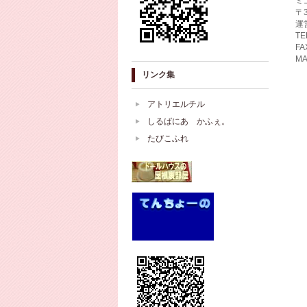
ミ
〒
運
TE
FA
MA
リンク集
アトリエルチル
しるばにあ かふぇ。
たびこふれ