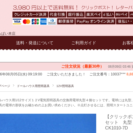
るぱい本店
送料・発送について
ご利用ガイド
お客
プページ
ドールハウス用照明器具
12V照明器具
ルハウス用1/12サイズ１２V電気照明器具の交換用電球丸型４個セットです。電球には丸
具の電球の形状をお確かめの上お買い求めください。※点灯させるには、照明スタートユニ
【クリックポ
セット 丸型 YL
CK1010-7D