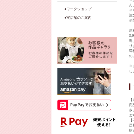
※
ん
●ワークショップ
※
注
●実店舗のご案内
※
送
3
縄
り
送
の
※
し
【
商
さ
ま
【
送
指