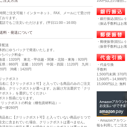
ご注文方法
100円以上の場合
4時間ご注文可能！インターネット、FAX、メールにて受け付
ております。
・銀行振込(前払い)
電話でもご注文いただけます。(平日11:00～16:00)
（振込手数料はお
送料・発送について
・郵便振替(前払い)
常配送
（振替手数料はお
本的にゆうパックで発送いたします。
-ゆうパック料金--
海道：1320円 東北・甲信越・関東・北陸・東海：920円
玉県：860円 近畿：1020円 中国・四国：1120円 九州：
・代金引換
320円 沖縄：1420円
手数料
1,500円未満: 370円
リックポスト
1,500円～14,999円
品名に【クリックポスト可】と入っている商品のみのご注文
15,000円以上: 無料
場合、クリックポストが選べます。お届け方法選択で「クリ
クポスト」を選択してください
ポスト投函になります。
-クリックポストの料金（梱包資材料込）--
国一律260円
商品名に【クリックポスト可】と入っていない商品が１つで
・Amazonアカウ
注文に含まれていた場合、クリックポストは選べません。
報を利用してご注