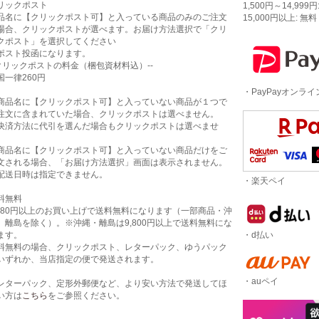
リックポスト
1,500円～14,999円
品名に【クリックポスト可】と入っている商品のみのご注文
15,000円以上: 無料
場合、クリックポストが選べます。お届け方法選択で「クリ
クポスト」を選択してください
ポスト投函になります。
-クリックポストの料金（梱包資材料込）--
国一律260円
・PayPayオンラ
商品名に【クリックポスト可】と入っていない商品が１つで
注文に含まれていた場合、クリックポストは選べません。
決済方法に代引を選んだ場合もクリックポストは選べませ
。
商品名に【クリックポスト可】と入っていない商品だけをご
文される場合、「お届け方法選択」画面は表示されません。
配送日時は指定できません。
・楽天ペイ
料無料
,980円以上のお買い上げで送料無料になります（一部商品・沖
、離島を除く）。※沖縄・離島は9,800円以上で送料無料にな
・d払い
ます。
料無料の場合、クリックポスト、レターパック、ゆうパック
いずれか、当店指定の便で発送されます。
・auペイ
レターパック、定形外郵便など、より安い方法で発送してほ
い方は
こちら
をご参照ください。