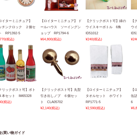
ロイターミニチュア】
【ロイターミニチュア】 ド
【クリックポスト可】緑の
【
ッチンクロック ２個セ
ールハウス ソーイングシ
ウイスキーボトル 6角
ウ
 RP1392-5
ョップ RP1794-6
ID51012
ID5
,770
(税込)
¥64,800
(税込)
¥240
(税込)
¥24
クリックポスト可】ボト
【クリックポスト可】丸型
【ロイターミニチュア】
【
４本セット IM65328
引き出しノブ ６個セッ
タオルセット ホワイト
缶詰
30
(税込)
ト CLA05702
RP1771-5
6
¥2,140
(税込)
¥2,590
(税込)
¥6,
お買い物ガイド