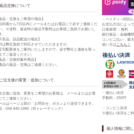
返品交換について
返品・交換をご希望の場合】
・ペイディ--3回払い
品到着から7日以内にメールまたはお電話にて必ずご連絡くだ
お支払方法によっ
い。※送料、返金時の振込手数料はお客様ご負担でお願いし
口座振替:：無料
す。
銀行振込：金融機
不良品、誤品配送の場合】
コンビニ払い：最
料は弊社負担で対応させていただきますが、
使い方は
こちら！
定宅配業者をご案内いたしますので、必ず弊社と連絡を取っ
上でご返送ください。
返品・交換対象外商品】
価品の返品・交換はご遠慮ください。
ご注文後の変更・追加について
・後払い決済
注文後に追加、変更をご希望のお客様は、メールまたはお電
手数料：350円
にてご連絡ください。
ールはページ上部の「お問合せ」ボタンより送信できます。
・コンビニ決済
話：048-940-1995（IDトレーディング）
※後払い決済をご
個人情報に関し