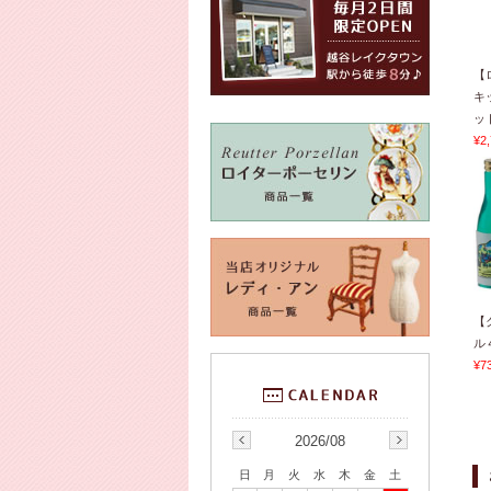
【
キ
ット
¥2
【
ル
¥7
2026/08
日
月
火
水
木
金
土