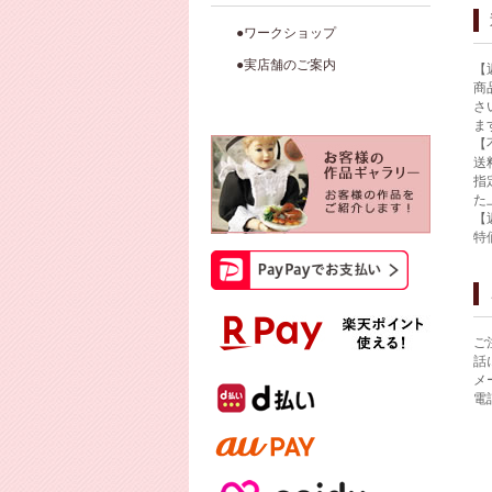
●ワークショップ
●実店舗のご案内
【
商
さ
ま
【
送
指
た
【
特
ご
話
メ
電