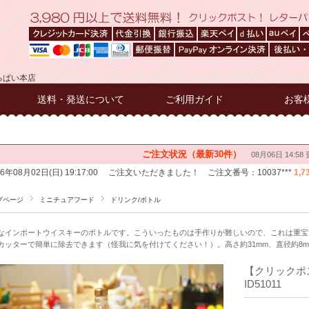
るぱい本店
送料・発送について
ご利用ガイド
お客
プページ
ミニチュアフード
ドリンク/ボトル
なインポートウイスキーのボトルです。こういったものは手作りが難しいので、これは重宝
カッターで簡単に除去できます（怪我に気を付けてください！）。高さ約31mm、直径約8m
【クリック
ID51011