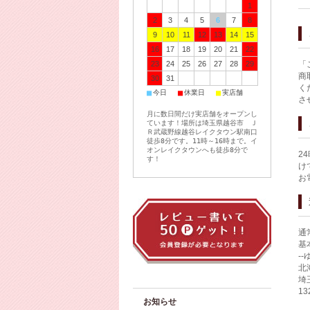
1
2
3
4
5
6
7
8
9
10
11
12
13
14
15
16
17
18
19
20
21
22
23
24
25
26
27
28
29
「
商
30
31
く
■
■
■
今日
休業日
実店舗
さ
月に数日間だけ実店舗をオープンし
ています！場所は埼玉県越谷市 Ｊ
Ｒ武蔵野線越谷レイクタウン駅南口
徒歩8分です。11時～16時まで。イ
オンレイクタウンへも徒歩8分で
2
す！
け
お
通
基
-
北
埼
1
お知らせ