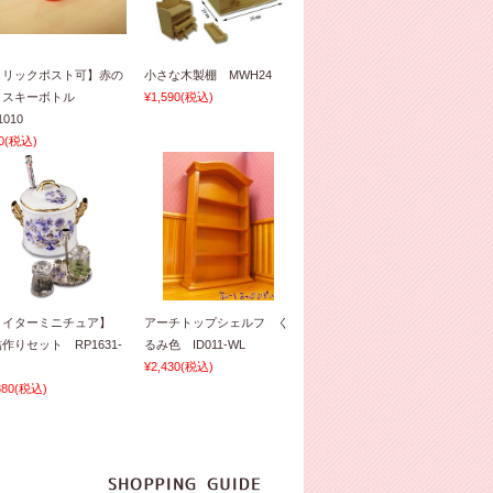
クリックポスト可】赤の
小さな木製棚 MWH24
イスキーボトル
¥1,590
(税込)
1010
0
(税込)
ロイターミニチュア】
アーチトップシェルフ く
作りセット RP1631-
るみ色 ID011-WL
¥2,430
(税込)
880
(税込)