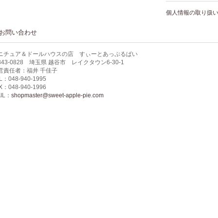
個人情報の取り扱
お問い合わせ
ニチュア＆ドールハウスの店 すぃーとあっぷるぱい
343-0828 埼玉県 越谷市 レイクタウン6-30-1
営責任者：福井 千佳子
L：048-940-1995
X：048-940-1996
IL：
shopmaster@sweet-apple-pie.com