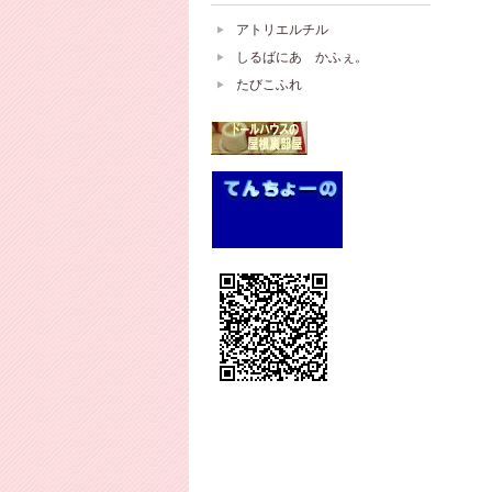
アトリエルチル
しるばにあ かふぇ。
たびこふれ