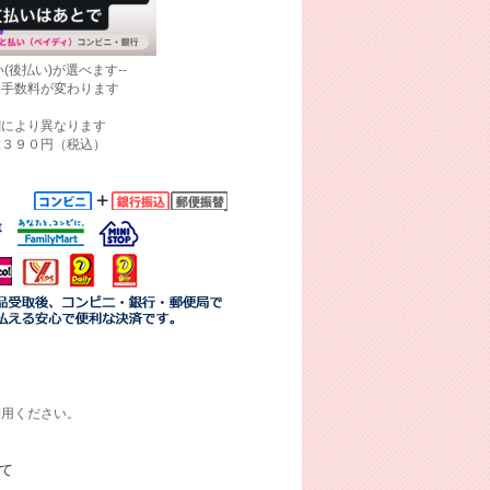
(後払い)が選べます--
て手数料が変わります
関により異なります
大３９０円（税込）
利用ください。
て