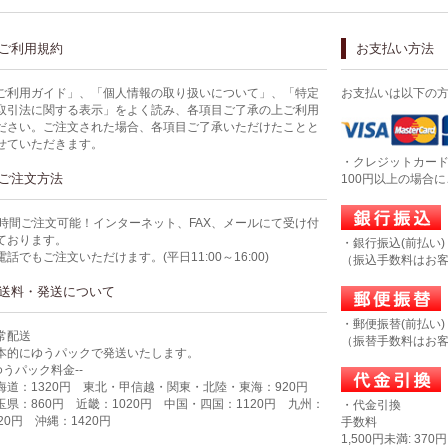
ご利用規約
お支払い方法
ご利用ガイド」、「個人情報の取り扱いについて」、「特定
お支払いは以下の
取引法に関する表示」をよく読み、各項目ご了承の上ご利用
ださい。ご注文された場合、各項目ご了承いただけたことと
せていただきます。
・クレジットカー
ご注文方法
100円以上の場合
4時間ご注文可能！インターネット、FAX、メールにて受け付
ております。
・銀行振込(前払い)
電話でもご注文いただけます。(平日11:00～16:00)
（振込手数料はお
送料・発送について
・郵便振替(前払い)
常配送
（振替手数料はお
本的にゆうパックで発送いたします。
-ゆうパック料金--
海道：1320円 東北・甲信越・関東・北陸・東海：920円
玉県：860円 近畿：1020円 中国・四国：1120円 九州：
・代金引換
320円 沖縄：1420円
手数料
1,500円未満: 370円