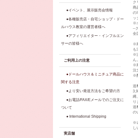
ク
商
●イベント、展示販売会情報
の
ッ
●各種販売店・自宅ショップ・ドー
※
ルハウス教室の運営者様へ
-
全
●アフィリエイター・インフルエン
サーの皆様へ
※
も
※
ん
ご利用上の注意
※
注
●ドールハウス＆ミニチュア商品に
※
関する注意
送
●より安い発送方法をご希望の方
3
縄
●お電話/FAX/Eメールでのご注文に
り
送
ついて
の
● International Shipping
※
し
実店舗