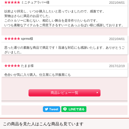
ミニチュアラバー様
2021/04/01
以前より拝見し、いつか購入したいと思っていましたので、感激です。
実物はさらに満足のお品でした。
このトルソーに恥じない、相応しい舞台を是非作りたいものです。
いつも素敵なアイテムをご用意下さるすいーとあっぷるぱい様に感謝しております。
sprmo様
2021/04/01
思った通りの素敵な商品で満足です！迅速な対応にも感謝いたします、ありがとうご
ざいました。
たまま様
2017/12/19
色合いが気に入り購入。仕立屋にも洋服屋にも
商品レビュー一覧
この商品を見た人はこんな商品も見ています