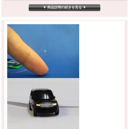
ＬＥＤですので熱も持たないですし、電球切れの心配もほぼありません。ＬＥＤ２
個同時連続点灯で約150時間も点灯させられます。ボタン電池は近所のスーパーで
▼ 商品説明の続きを見る ▼
も売っているものですので、交換も容易です。
白熱球の照明はとにかく配線が悩みの種でしたが、こちらは線が本当に細いです
し、電球も小さな穴に簡単に通るので、ドールハウスへの装着がずっと簡単です。
「ちょっとここに明かりが欲しいんだけど」という時に、ぴったりの商品です！キ
ャビネットのダウンライト、ろうそくの明かり、オリジナルの照明器具…などな
ど、さまざまな用途でお楽しみください。それに、安心の日本製！光の色は「赤
色」です。