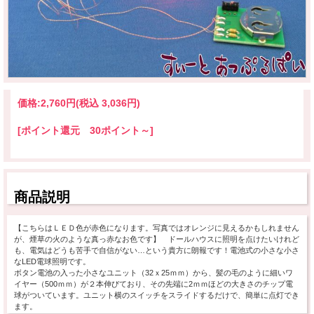
価格:
2,760円
(税込 3,036円)
[ポイント還元 30ポイント～]
商品説明
【こちらはＬＥＤ色が赤色になります。写真ではオレンジに見えるかもしれません
が、煙草の火のような真っ赤なお色です】 ドールハウスに照明を点けたいけれど
も、電気はどうも苦手で自信がない…という貴方に朗報です！電池式の小さな小さ
なLED電球照明です。
ボタン電池の入った小さなユニット（32ｘ25ｍｍ）から、髪の毛のように細いワ
イヤー（500ｍｍ）が２本伸びており、その先端に2ｍｍほどの大きさのチップ電
球がついています。ユニット横のスイッチをスライドするだけで、簡単に点灯でき
ます。