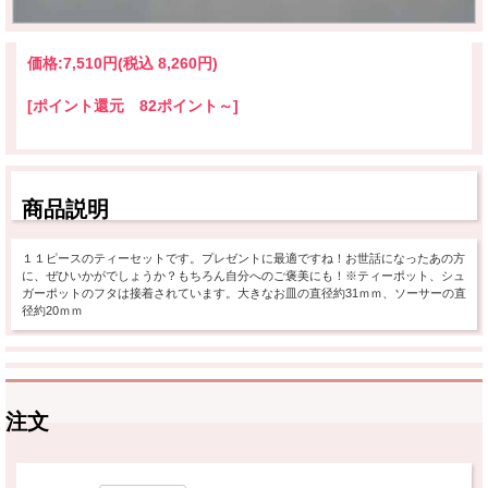
価格:
7,510円
(税込 8,260円)
[ポイント還元 82ポイント～]
商品説明
１１ピースのティーセットです。プレゼントに最適ですね！お世話になったあの方
に、ぜひいかがでしょうか？もちろん自分へのご褒美にも！※ティーポット、シュ
ガーポットのフタは接着されています。大きなお皿の直径約31ｍｍ、ソーサーの直
径約20ｍｍ
注文