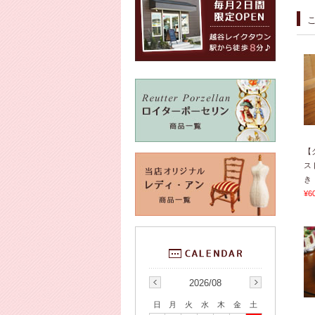
【
ス
き 
¥6
2026/08
日
月
火
水
木
金
土