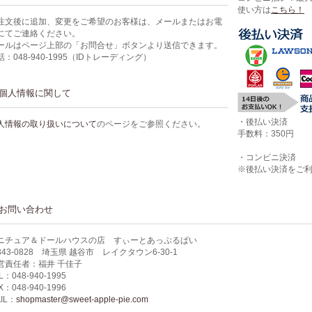
使い方は
こちら！
注文後に追加、変更をご希望のお客様は、メールまたはお電
にてご連絡ください。
ールはページ上部の「お問合せ」ボタンより送信できます。
話：048-940-1995（IDトレーディング）
個人情報に関して
・後払い決済
人情報の取り扱いについて
のページをご参照ください。
手数料：350円
・コンビニ決済
※後払い決済をご
お問い合わせ
ニチュア＆ドールハウスの店 すぃーとあっぷるぱい
343-0828 埼玉県 越谷市 レイクタウン6-30-1
営責任者：福井 千佳子
L：048-940-1995
X：048-940-1996
IL：
shopmaster@sweet-apple-pie.com