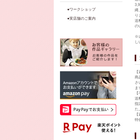
3
●ワークショップ
縄
り
●実店舗のご案内
送
の
※
し
【
商
さ
ま
【
送
指
た
【
特