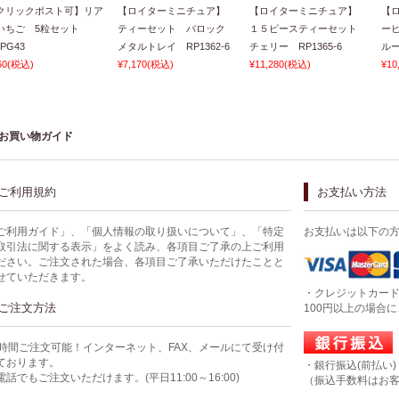
クリックポスト可】リア
【ロイターミニチュア】
【ロイターミニチュア】
【
いちご 5粒セット
ティーセット バロック
１５ピースティーセット
ー
PG43
メタルトレイ RP1362-6
チェリー RP1365-6
ルー
60
(税込)
¥7,170
(税込)
¥11,280
(税込)
¥10
お買い物ガイド
ご利用規約
お支払い方法
ご利用ガイド」、「個人情報の取り扱いについて」、「特定
お支払いは以下の
取引法に関する表示」をよく読み、各項目ご了承の上ご利用
ださい。ご注文された場合、各項目ご了承いただけたことと
せていただきます。
・クレジットカー
ご注文方法
100円以上の場合
4時間ご注文可能！インターネット、FAX、メールにて受け付
ております。
・銀行振込(前払い)
電話でもご注文いただけます。(平日11:00～16:00)
（振込手数料はお