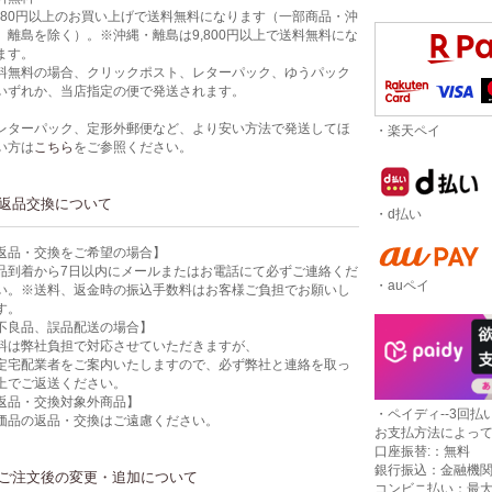
,980円以上のお買い上げで送料無料になります（一部商品・沖
、離島を除く）。※沖縄・離島は9,800円以上で送料無料にな
ます。
料無料の場合、クリックポスト、レターパック、ゆうパック
いずれか、当店指定の便で発送されます。
レターパック、定形外郵便など、より安い方法で発送してほ
・楽天ペイ
い方は
こちら
をご参照ください。
返品交換について
・d払い
返品・交換をご希望の場合】
品到着から7日以内にメールまたはお電話にて必ずご連絡くだ
・auペイ
い。※送料、返金時の振込手数料はお客様ご負担でお願いし
す。
不良品、誤品配送の場合】
料は弊社負担で対応させていただきますが、
定宅配業者をご案内いたしますので、必ず弊社と連絡を取っ
上でご返送ください。
返品・交換対象外商品】
・ペイディ--3回払い
価品の返品・交換はご遠慮ください。
お支払方法によっ
口座振替:：無料
銀行振込：金融機
ご注文後の変更・追加について
コンビニ払い：最