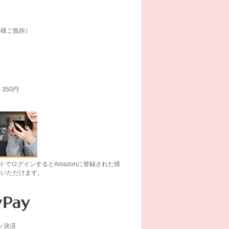
客様ご負担）
: 350円
ントでログインするとAmazonに登録された情
文いただけます。
イン決済