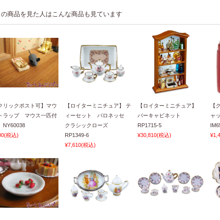
この商品を見た人はこんな商品も見ています
クリックポスト可】マウ
【ロイターミニチュア】 テ
【ロイターミニチュア】
【
トラップ マウス一匹付
ィーセット バロネッセ
バーキャビネット
ャ
NY60038
クラシックローズ
RP1715-5
IM6
00
(税込)
RP1349-6
¥30,810
(税込)
¥1,
¥7,610
(税込)