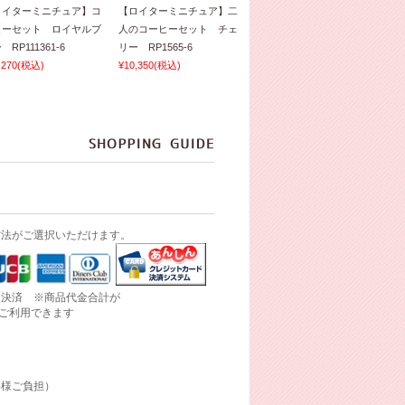
ロイターミニチュア】コ
【ロイターミニチュア】二
ヒーセット ロイヤルブ
人のコーヒーセット チェ
 RP111361-6
リー RP1565-6
,270
(税込)
¥10,350
(税込)
方法がご選択いただけます。
ド決済 ※商品代金合計が
にご利用できます
客様ご負担）