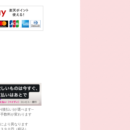
(後払い)が選べます--
て手数料が変わります
関により異なります
大３９０円（税込）