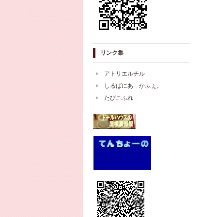
リンク集
アトリエルチル
しるばにあ かふぇ。
たびこふれ