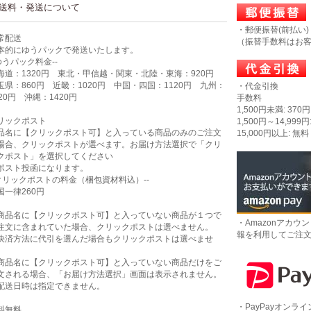
送料・発送について
・郵便振替(前払い)
常配送
（振替手数料はお
本的にゆうパックで発送いたします。
-ゆうパック料金--
海道：1320円 東北・甲信越・関東・北陸・東海：920円
玉県：860円 近畿：1020円 中国・四国：1120円 九州：
・代金引換
320円 沖縄：1420円
手数料
1,500円未満: 370円
リックポスト
1,500円～14,999円
品名に【クリックポスト可】と入っている商品のみのご注文
15,000円以上: 無料
場合、クリックポストが選べます。お届け方法選択で「クリ
クポスト」を選択してください
ポスト投函になります。
-クリックポストの料金（梱包資材料込）--
国一律260円
商品名に【クリックポスト可】と入っていない商品が１つで
・Amazonアカウ
注文に含まれていた場合、クリックポストは選べません。
報を利用してご注
決済方法に代引を選んだ場合もクリックポストは選べませ
。
商品名に【クリックポスト可】と入っていない商品だけをご
文される場合、「お届け方法選択」画面は表示されません。
配送日時は指定できません。
・PayPayオンラ
料無料