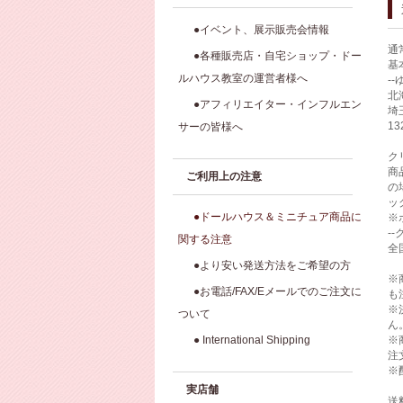
●イベント、展示販売会情報
通
●各種販売店・自宅ショップ・ドー
基
ルハウス教室の運営者様へ
-
北
●アフィリエイター・インフルエン
埼
1
サーの皆様へ
ク
商
ご利用上の注意
の
ッ
●ドールハウス＆ミニチュア商品に
※
-
関する注意
全
●より安い発送方法をご希望の方
※
●お電話/FAX/Eメールでのご注文に
も
※
ついて
ん
● International Shipping
※
注
※
実店舗
送