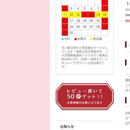
1
【
2
3
4
5
6
7
8
ル
9
10
11
12
13
14
15
SM
16
17
18
19
20
21
22
¥6
23
24
25
26
27
28
29
30
31
■
■
■
今日
休業日
実店舗
月に数日間だけ実店舗をオープンし
ています！場所は埼玉県越谷市 Ｊ
Ｒ武蔵野線越谷レイクタウン駅南口
徒歩8分です。11時～16時まで。イ
オンレイクタウンへも徒歩8分で
す！
「
商
く
さ
2
け
お
お知らせ