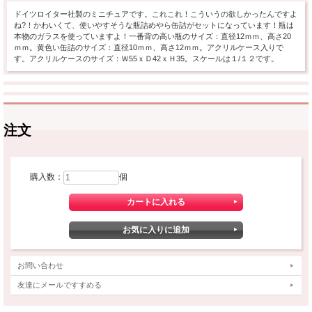
ドイツロイター社製のミニチュアです。これこれ！こういうの欲しかったんですよ
ね?！かわいくて、使いやすそうな瓶詰めやら缶詰がセットになっています！瓶は
本物のガラスを使っていますよ！一番背の高い瓶のサイズ：直径12ｍｍ、高さ20
ｍｍ。黄色い缶詰のサイズ：直径10ｍｍ、高さ12ｍｍ。アクリルケース入りで
す。アクリルケースのサイズ：Ｗ55ｘＤ42ｘＨ35。スケールは１/１２です。
注文
購入数：
個
お問い合わせ
友達にメールですすめる