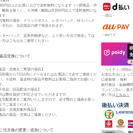
料無料
,980円以上のお買い上げで送料無料になります（一部商品・沖
、離島を除く）。※沖縄・離島は9,800円以上で送料無料にな
・d払い
ます。
料無料の場合、クリックポスト、レターパック、ゆうパック
いずれか、当店指定の便で発送されます。
・auペイ
レターパック、定形外郵便など、より安い方法で発送してほ
い方は
こちら
をご参照ください。
返品交換について
返品・交換をご希望の場合】
・ペイディ--3回払い
品到着から7日以内にメールまたはお電話にて必ずご連絡くだ
お支払方法によっ
い。※送料、返金時の振込手数料はお客様ご負担でお願いし
口座振替:：無料
す。
銀行振込：金融機
不良品、誤品配送の場合】
コンビニ払い：最
料は弊社負担で対応させていただきますが、
使い方は
こちら！
定宅配業者をご案内いたしますので、必ず弊社と連絡を取っ
上でご返送ください。
返品・交換対象外商品】
価品の返品・交換はご遠慮ください。
ご注文後の変更・追加について