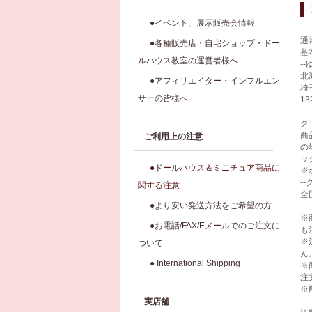
●イベント、展示販売会情報
通
●各種販売店・自宅ショップ・ドー
基
ルハウス教室の運営者様へ
-
北
●アフィリエイター・インフルエン
埼
サーの皆様へ
1
ク
商
ご利用上の注意
の
ッ
●ドールハウス＆ミニチュア商品に
※
-
関する注意
全
●より安い発送方法をご希望の方
※
●お電話/FAX/Eメールでのご注文に
も
※
ついて
ん
● International Shipping
※
注
※
実店舗