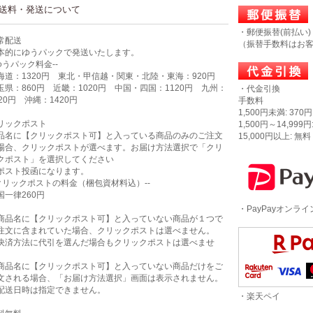
送料・発送について
・郵便振替(前払い)
常配送
（振替手数料はお
本的にゆうパックで発送いたします。
-ゆうパック料金--
海道：1320円 東北・甲信越・関東・北陸・東海：920円
玉県：860円 近畿：1020円 中国・四国：1120円 九州：
・代金引換
320円 沖縄：1420円
手数料
1,500円未満: 370円
リックポスト
1,500円～14,999円
品名に【クリックポスト可】と入っている商品のみのご注文
15,000円以上: 無料
場合、クリックポストが選べます。お届け方法選択で「クリ
クポスト」を選択してください
ポスト投函になります。
-クリックポストの料金（梱包資材料込）--
国一律260円
・PayPayオンラ
商品名に【クリックポスト可】と入っていない商品が１つで
注文に含まれていた場合、クリックポストは選べません。
決済方法に代引を選んだ場合もクリックポストは選べませ
。
商品名に【クリックポスト可】と入っていない商品だけをご
文される場合、「お届け方法選択」画面は表示されません。
配送日時は指定できません。
・楽天ペイ