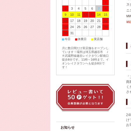
1
ス
2
3
4
5
6
7
8
ニ
9
10
11
12
13
14
15
MW
16
17
18
19
20
21
22
¥6
23
24
25
26
27
28
29
30
31
■
■
■
今日
休業日
実店舗
月に数日間だけ実店舗をオープンし
ています！場所は埼玉県越谷市 Ｊ
Ｒ武蔵野線越谷レイクタウン駅南口
徒歩8分です。11時～16時まで。イ
オンレイクタウンへも徒歩8分で
す！
「
商
く
さ
2
け
お
お知らせ