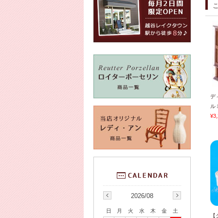
デ
ルミ
¥3
2026/08
日
月
火
水
木
金
土
【