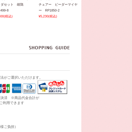
ラダセット 雄鶏
チェアー ビーダーマイヤ
499-8
ー RP1850-2
300
(税込)
¥5,230
(税込)
方法がご選択いただけます。
ド決済 ※商品代金合計が
にご利用できます
客様ご負担）