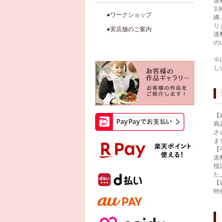
送
3
●ワークショップ
縄
り
●実店舗のご案内
送
の
※
し
【
商
さ
ま
【
送
指
た
【
特