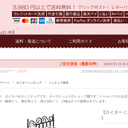
るぱい本店
送料・発送について
ご利用ガイド
お客
プページ
ロイターミニチュア
ミニチュア家具
ツ ロイター社のミニチュアです。チーズたっぷりのショップ棚です！ドールハウスのお店
ズ：幅66ミリ、奥行36ミリ、高さ160ミリ。小物はすべて接着されています。
【ロイターミニ
1