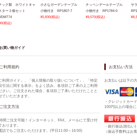
チック製 ホワイトキャ
小さなガーデンテーブル
チッペンデールテーブル
サ
スター３個セット
小物付き RP1807-7
小物付き RP1784-0
RP1
DMT74
¥5,830
(税込)
¥9,570
(税込)
¥8,
00
(税込)
お買い物ガイド
ご利用規約
お支払い方法
ご利用ガイド」、「個人情報の取り扱いについて」、「特定
お支払いは以下の
取引法に関する表示」をよく読み、各項目ご了承の上ご利用
ださい。ご注文された場合、各項目ご了承いただけたことと
せていただきます。
・クレジットカー
ご注文方法
100円以上の場合
4時間ご注文可能！インターネット、FAX、メールにて受け付
ております。
・銀行振込(前払い)
電話でもご注文いただけます。(平日11:00～16:00)
（振込手数料はお