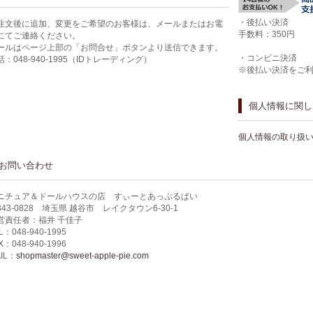
・後払い決済
注文後に追加、変更をご希望のお客様は、メールまたはお電
手数料：350円
にてご連絡ください。
ールはページ上部の「お問合せ」ボタンより送信できます。
・コンビニ決済
話：048-940-1995（IDトレーディング）
※後払い決済をご
個人情報に関し
個人情報の取り扱
お問い合わせ
ニチュア＆ドールハウスの店 すぃーとあっぷるぱい
343-0828 埼玉県 越谷市 レイクタウン6-30-1
営責任者：福井 千佳子
L：048-940-1995
X：048-940-1996
IL：
shopmaster@sweet-apple-pie.com