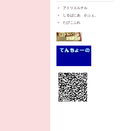
アトリエルチル
しるばにあ かふぇ。
たびこふれ