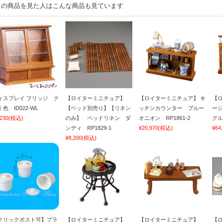
この商品を見た人はこんな商品も見ています
ィスプレイ フリッジ ク
【ロイターミニチュア】
【ロイターミニチュア】 キ
【
色 ID022-WL
【ベッド別売り】【リネン
ッチンカウンター ブルー
ー
,230
(税込)
のみ】 ベッドリネン ダ
オニオン RP1861-2
グル
ンディ RP1829-1
¥20,970
(税込)
¥64
¥8,200
(税込)
クリックポスト可】プラ
【ロイターミニチュア】
【ロイターミニチュア】
【