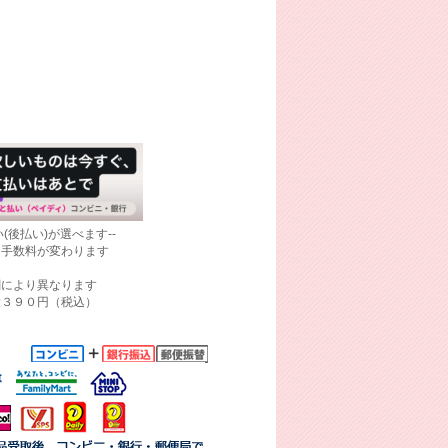
(後払い)が選べます--
て手数料が変わります
関により異なります
大３９０円（税込）