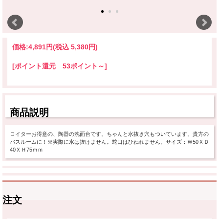
価格:
4,891円
(税込 5,380円)
[ポイント還元 53ポイント～]
商品説明
ロイターお得意の、陶器の洗面台です。ちゃんと水抜き穴もついています。貴方の
バスルームに！※実際に水は抜けません。蛇口はひねれません。サイズ：Ｗ50ＸＤ
40ＸＨ75ｍｍ
注文