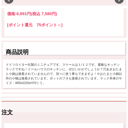
価格:
6,891円
(税込 7,580円)
[ポイント還元 75ポイント～]
商品説明
ドイツロイター社製のミニチュアです。スケールは１/１２です。素敵なキッチン
ラックですね！ドールハウスのキッチンに、ぜひいかがでしょうか？穴あきおたま
と小鍋は接着されていませんので、別々に使う事もできますよ！※おたまと小鍋以
外の小物は接着されています。ポットのフタも接着されています。ラック本体のサ
イズ：W50xD20xH70ミリ。
注文