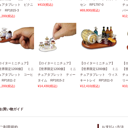
ュアタブレット ピクニ
¥410
(税込)
セン RP1797-0
チ
 RP1815-3
¥69,800
(税込)
パー
1,200
(税込)
¥12
ロイターミニチュア】
【ロイターミニチュア】
【ロイターミニチュア】
【
世界限定1200個】 ミニ
【世界限定1200個】 ミニ
【世界限定1200個】 ミニ
【世
ュアタブレット コーヒ
チュアタブレット ティー
チュアタブレット ウィス
チ
RP1811-2
タイム RP1815-2
キートレイ RP1811-0
リー
1,200
(税込)
¥14,430
(税込)
¥12,410
(税込)
¥10
お買い物ガイド
ご利用規約
お支払い方法