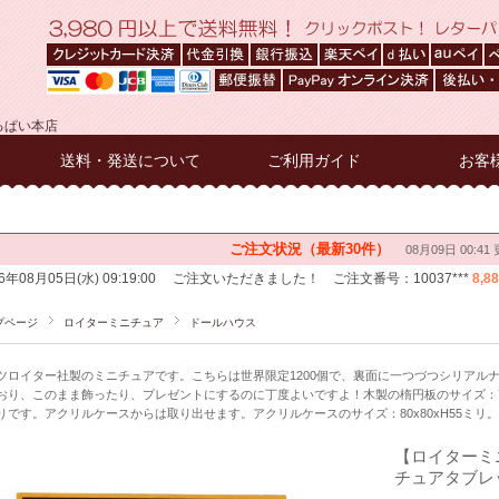
るぱい本店
送料・発送について
ご利用ガイド
お客
プページ
ロイターミニチュア
ドールハウス
ツロイター社製のミニチュアです。こちらは世界限定1200個で、裏面に一つづつシリアル
おり、このまま飾ったり、プレゼントにするのに丁度よいですよ！木製の楕円板のサイズ：70
りです。アクリルケースからは取り出せます。アクリルケースのサイズ：80x80xH55ミリ。
【ロイターミ
チュアタブレッ