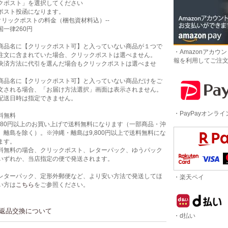
クポスト」を選択してください
ポスト投函になります。
-クリックポストの料金（梱包資材料込）--
国一律260円
商品名に【クリックポスト可】と入っていない商品が１つで
・Amazonアカウ
注文に含まれていた場合、クリックポストは選べません。
報を利用してご注
決済方法に代引を選んだ場合もクリックポストは選べませ
。
商品名に【クリックポスト可】と入っていない商品だけをご
文される場合、「お届け方法選択」画面は表示されません。
配送日時は指定できません。
・PayPayオンラ
料無料
,980円以上のお買い上げで送料無料になります（一部商品・沖
、離島を除く）。※沖縄・離島は9,800円以上で送料無料にな
ます。
料無料の場合、クリックポスト、レターパック、ゆうパック
いずれか、当店指定の便で発送されます。
レターパック、定形外郵便など、より安い方法で発送してほ
・楽天ペイ
い方は
こちら
をご参照ください。
返品交換について
・d払い