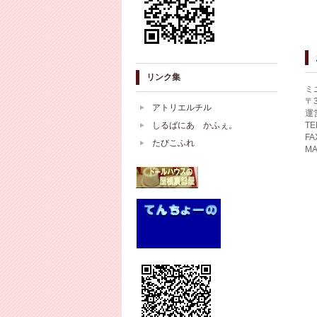
リンク集
ミ
〒
アトリエルチル
運
しるばにあ かふぇ。
TE
FA
たびこふれ
MA