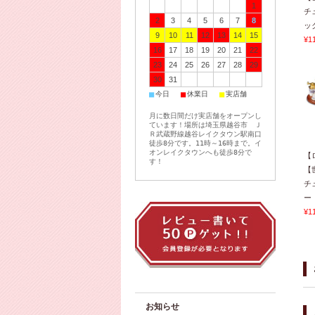
1
チ
2
3
4
5
6
7
8
ック
9
10
11
12
13
14
15
¥1
16
17
18
19
20
21
22
23
24
25
26
27
28
29
30
31
■
■
■
今日
休業日
実店舗
月に数日間だけ実店舗をオープンし
ています！場所は埼玉県越谷市 Ｊ
Ｒ武蔵野線越谷レイクタウン駅南口
徒歩8分です。11時～16時まで。イ
オンレイクタウンへも徒歩8分で
【
す！
【
チ
ー 
¥1
お知らせ