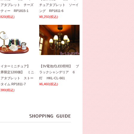
ュアタブレット チーズ
チュアタブレット ソーイ
ティー RP1815-1
ング RP1811-6
,820
(税込)
¥8,250
(税込)
ロイターミニチュア】
【3V電池式LED照明】 ブ
界限定1200個】 ミニ
ラックシャンデリア ６
ュアタブレット ストー
灯 HKL-CL-661
タイム RP1811-7
¥6,460
(税込)
,380
(税込)