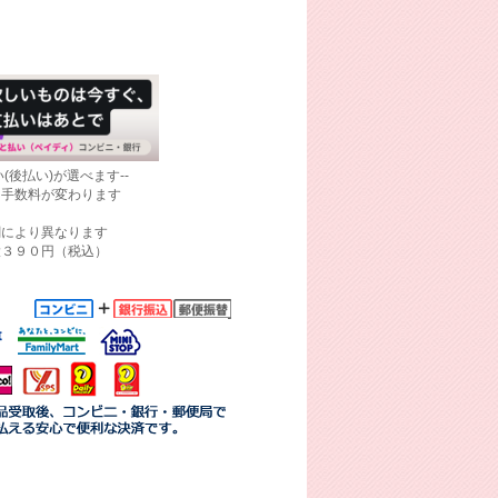
(後払い)が選べます--
て手数料が変わります
関により異なります
大３９０円（税込）