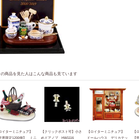
この商品を見た人はこんな商品も見ています
ロイターミニチュア】
【クリックポスト可】小さ
【ロイターミニチュア】
【
世界限定1200個】 ミニ
めドアノブ HW1116
ドールハウス デリカテッ
【世