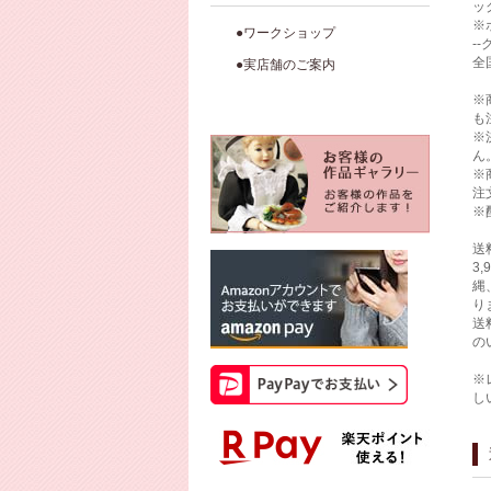
ッ
※
●ワークショップ
-
全
●実店舗のご案内
※
も
※
ん
※
注
※
送
3
縄
り
送
の
※
し