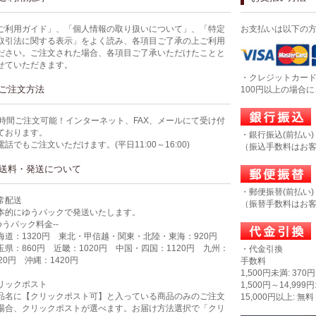
ご利用ガイド」、「個人情報の取り扱いについて」、「特定
お支払いは以下の
取引法に関する表示」をよく読み、各項目ご了承の上ご利用
ださい。ご注文された場合、各項目ご了承いただけたことと
せていただきます。
・クレジットカー
ご注文方法
100円以上の場合
4時間ご注文可能！インターネット、FAX、メールにて受け付
ております。
・銀行振込(前払い)
電話でもご注文いただけます。(平日11:00～16:00)
（振込手数料はお
送料・発送について
・郵便振替(前払い)
常配送
（振替手数料はお
本的にゆうパックで発送いたします。
-ゆうパック料金--
海道：1320円 東北・甲信越・関東・北陸・東海：920円
玉県：860円 近畿：1020円 中国・四国：1120円 九州：
・代金引換
320円 沖縄：1420円
手数料
1,500円未満: 370円
リックポスト
1,500円～14,999円
品名に【クリックポスト可】と入っている商品のみのご注文
15,000円以上: 無料
場合、クリックポストが選べます。お届け方法選択で「クリ