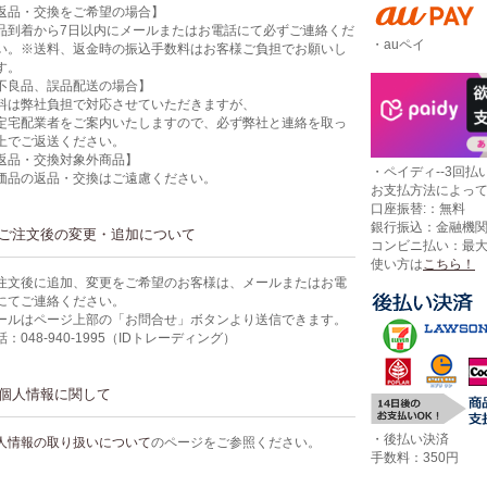
返品・交換をご希望の場合】
品到着から7日以内にメールまたはお電話にて必ずご連絡くだ
・auペイ
い。※送料、返金時の振込手数料はお客様ご負担でお願いし
す。
不良品、誤品配送の場合】
料は弊社負担で対応させていただきますが、
定宅配業者をご案内いたしますので、必ず弊社と連絡を取っ
上でご返送ください。
返品・交換対象外商品】
・ペイディ--3回払い
価品の返品・交換はご遠慮ください。
お支払方法によっ
口座振替:：無料
銀行振込：金融機
ご注文後の変更・追加について
コンビニ払い：最
使い方は
こちら！
注文後に追加、変更をご希望のお客様は、メールまたはお電
にてご連絡ください。
ールはページ上部の「お問合せ」ボタンより送信できます。
話：048-940-1995（IDトレーディング）
個人情報に関して
・後払い決済
人情報の取り扱いについて
のページをご参照ください。
手数料：350円