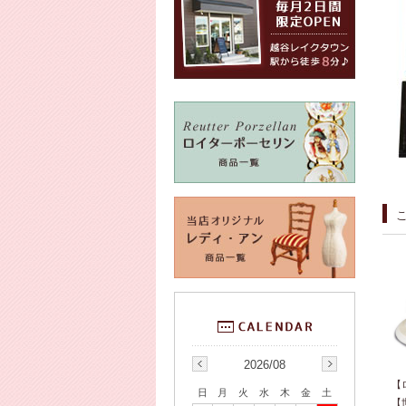
2026/08
【
日
月
火
水
木
金
土
【