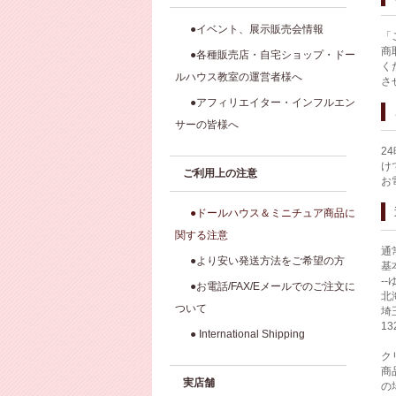
●イベント、展示販売会情報
「
商
●各種販売店・自宅ショップ・ドー
く
ルハウス教室の運営者様へ
さ
●アフィリエイター・インフルエン
サーの皆様へ
2
け
ご利用上の注意
お
●ドールハウス＆ミニチュア商品に
関する注意
通
●より安い発送方法をご希望の方
基
-
●お電話/FAX/Eメールでのご注文に
北
ついて
埼
1
● International Shipping
ク
商
実店舗
の