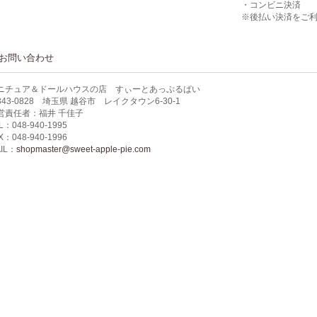
・コンビニ決済
※後払い決済をご
お問い合わせ
ニチュア＆ドールハウスの店 すぃーとあっぷるぱい
343-0828 埼玉県 越谷市 レイクタウン6-30-1
営責任者：福井 千佳子
L：048-940-1995
X：048-940-1996
IL：
shopmaster@sweet-apple-pie.com