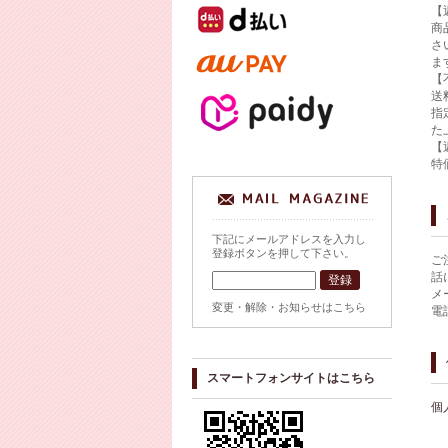
【
商
さ
ま
【
送
指
た
【
特
下記にメールアドレスを入力し
登録ボタンを押して下さい。
ご
話
メ
変更・解除・お知らせはこちら
電
スマートフォンサイトはこちら
個