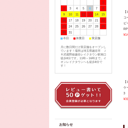
1
2
3
4
5
6
7
8
【
9
10
11
12
13
14
15
コ
16
17
18
19
20
21
22
ビ
23
24
25
26
27
28
29
RP
30
31
¥1
■
■
■
今日
休業日
実店舗
月に数日間だけ実店舗をオープンし
ています！場所は埼玉県越谷市 Ｊ
Ｒ武蔵野線越谷レイクタウン駅南口
徒歩8分です。11時～16時まで。イ
オンレイクタウンへも徒歩8分で
す！
【
ケ
3
¥3
お知らせ