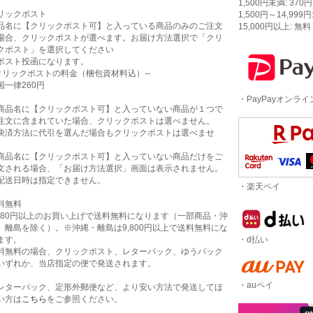
1,500円未満: 370円
リックポスト
1,500円～14,999円
品名に【クリックポスト可】と入っている商品のみのご注文
15,000円以上: 無料
場合、クリックポストが選べます。お届け方法選択で「クリ
クポスト」を選択してください
ポスト投函になります。
-クリックポストの料金（梱包資材料込）--
国一律260円
・PayPayオンラ
商品名に【クリックポスト可】と入っていない商品が１つで
注文に含まれていた場合、クリックポストは選べません。
決済方法に代引を選んだ場合もクリックポストは選べませ
。
商品名に【クリックポスト可】と入っていない商品だけをご
文される場合、「お届け方法選択」画面は表示されません。
配送日時は指定できません。
・楽天ペイ
料無料
,980円以上のお買い上げで送料無料になります（一部商品・沖
、離島を除く）。※沖縄・離島は9,800円以上で送料無料にな
・d払い
ます。
料無料の場合、クリックポスト、レターパック、ゆうパック
いずれか、当店指定の便で発送されます。
・auペイ
レターパック、定形外郵便など、より安い方法で発送してほ
い方は
こちら
をご参照ください。