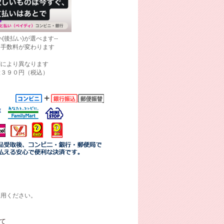
(後払い)が選べます--
て手数料が変わります
関により異なります
大３９０円（税込）
利用ください。
て