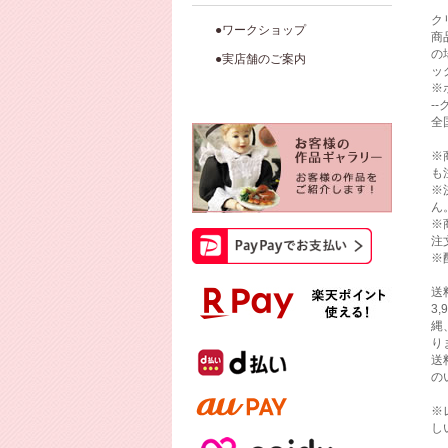
ク
●ワークショップ
商
の
●実店舗のご案内
ッ
※
-
全
※
も
※
ん
※
注
※
送
3
縄
り
送
の
※
し