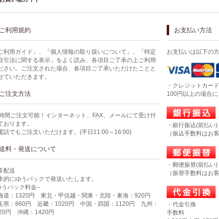
ご利用規約
お支払い方法
ご利用ガイド」、「個人情報の取り扱いについて」、「特定
お支払いは以下の
取引法に関する表示」をよく読み、各項目ご了承の上ご利用
ださい。ご注文された場合、各項目ご了承いただけたことと
せていただきます。
・クレジットカー
ご注文方法
100円以上の場合
4時間ご注文可能！インターネット、FAX、メールにて受け付
ております。
・銀行振込(前払い)
電話でもご注文いただけます。(平日11:00～16:00)
（振込手数料はお
送料・発送について
・郵便振替(前払い)
常配送
（振替手数料はお
本的にゆうパックで発送いたします。
-ゆうパック料金--
海道：1320円 東北・甲信越・関東・北陸・東海：920円
玉県：860円 近畿：1020円 中国・四国：1120円 九州：
・代金引換
320円 沖縄：1420円
手数料