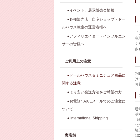
●イベント、展示販売会情報
●各種販売店・自宅ショップ・ドー
ルハウス教室の運営者様へ
「
●アフィリエイター・インフルエン
商
く
サーの皆様へ
さ
ご利用上の注意
2
●ドールハウス＆ミニチュア商品に
け
関する注意
お
●より安い発送方法をご希望の方
●お電話/FAX/Eメールでのご注文に
ついて
通
基
● International Shipping
-
北
埼
実店舗
1