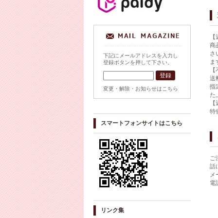
【
商
さ
下記にメールアドレスを入力し
ま
登録ボタンを押して下さい。
【
送
指
変更・解除・お知らせはこちら
た
【
特
スマートフォンサイトはこちら
ご
話
メ
電
リンク集