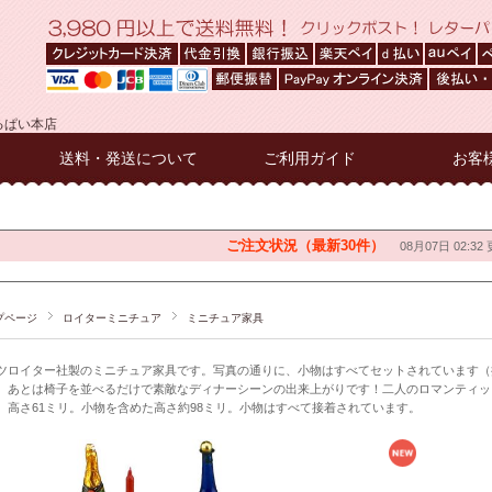
るぱい本店
送料・発送について
ご利用ガイド
お客
プページ
ロイターミニチュア
ミニチュア家具
ツロイター社製のミニチュア家具です。写真の通りに、小物はすべてセットされています（
、あとは椅子を並べるだけで素敵なディナーシーンの出来上がりです！二人のロマンティック
、高さ61ミリ。小物を含めた高さ約98ミリ。小物はすべて接着されています。