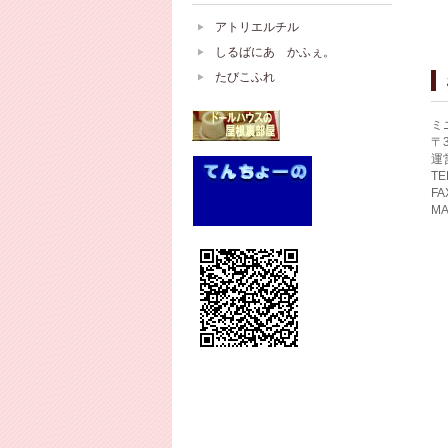
アトリエルチル
しるばにあ かふぇ。
たびこふれ
ミ
〒
運
TE
FA
MA