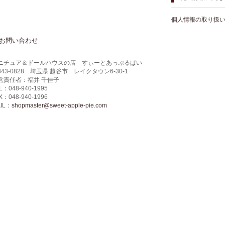
個人情報の取り扱
お問い合わせ
ニチュア＆ドールハウスの店 すぃーとあっぷるぱい
343-0828 埼玉県 越谷市 レイクタウン6-30-1
営責任者：福井 千佳子
L：048-940-1995
X：048-940-1996
IL：
shopmaster@sweet-apple-pie.com