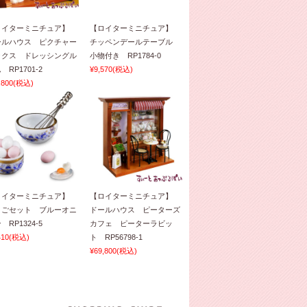
ロイターミニチュア】
【ロイターミニチュア】
ールハウス ピクチャー
チッペンデールテーブル
ックス ドレッシングル
小物付き RP1784-0
 RP1701-2
¥9,570
(税込)
,800
(税込)
ロイターミニチュア】
【ロイターミニチュア】
まごセット ブルーオニ
ドールハウス ピーターズ
 RP1324-5
カフェ ピーターラビッ
410
(税込)
ト RP56798-1
¥69,800
(税込)