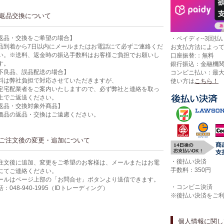
返品交換について
返品・交換をご希望の場合】
・ペイディ--3回払い
品到着から7日以内にメールまたはお電話にて必ずご連絡くだ
お支払方法によっ
い。※送料、返金時の振込手数料はお客様ご負担でお願いし
口座振替:：無料
す。
銀行振込：金融機
不良品、誤品配送の場合】
コンビニ払い：最
料は弊社負担で対応させていただきますが、
使い方は
こちら！
定宅配業者をご案内いたしますので、必ず弊社と連絡を取っ
上でご返送ください。
返品・交換対象外商品】
価品の返品・交換はご遠慮ください。
ご注文後の変更・追加について
・後払い決済
注文後に追加、変更をご希望のお客様は、メールまたはお電
手数料：350円
にてご連絡ください。
ールはページ上部の「お問合せ」ボタンより送信できます。
・コンビニ決済
話：048-940-1995（IDトレーディング）
※後払い決済をご
個人情報に関し