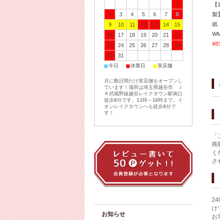
1
【
2
3
4
5
6
7
8
製
紙
9
10
11
12
13
14
15
WM
16
17
18
19
20
21
22
¥8
23
24
25
26
27
28
29
30
31
■
■
■
今日
休業日
実店舗
月に数日間だけ実店舗をオープンし
ています！場所は埼玉県越谷市 Ｊ
Ｒ武蔵野線越谷レイクタウン駅南口
徒歩8分です。11時～16時まで。イ
オンレイクタウンへも徒歩8分で
す！
「
商
く
さ
2
け
お知らせ
お