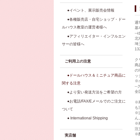
●イベント、展示販売会情報
●各種販売店・自宅ショップ・ドー
通
ルハウス教室の運営者様へ
基
-
●アフィリエイター・インフルエン
北
埼
サーの皆様へ
1
ク
ご利用上の注意
商
の
●ドールハウス＆ミニチュア商品に
ッ
※
関する注意
-
全
●より安い発送方法をご希望の方
●お電話/FAX/Eメールでのご注文に
※
も
ついて
※
● International Shipping
ん
※
注
※
実店舗