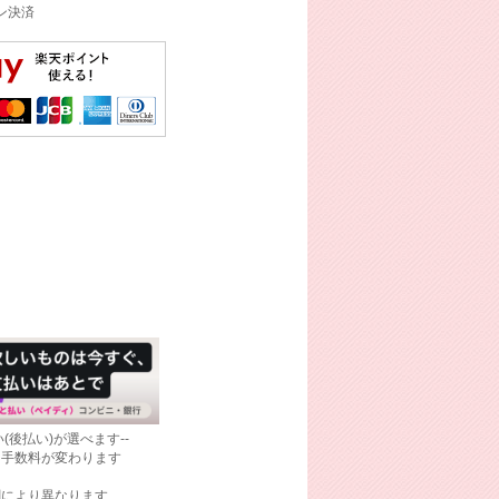
イン決済
(後払い)が選べます--
て手数料が変わります
関により異なります