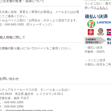
ご注文後の変更・追加について
コンビニ払い：最
使い方は
こちら！
注文後に追加、変更をご希望のお客様は、メールまたはお電
にてご連絡ください。
ールはページ上部の「お問合せ」ボタンより送信できます。
話：048-940-1995（IDトレーディング）
個人情報に関して
・後払い決済
人情報の取り扱いについて
のページをご参照ください。
手数料：350円
・コンビニ決済
※後払い決済をご
お問い合わせ
ニチュア＆ドールハウスの店 すぃーとあっぷるぱい
343-0828 埼玉県 越谷市 レイクタウン6-30-1
営責任者：福井 千佳子
L：048-940-1995
X：048-940-1996
IL：
shopmaster@sweet-apple-pie.com