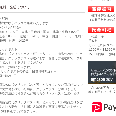
送料・発送について
・郵便振替(前払い)
常配送
（振替手数料はお
本的にゆうパックで発送いたします。
-ゆうパック料金--
海道：1320円 東北・甲信越・関東・北陸・東海：920円
玉県：860円 近畿：1020円 中国・四国：1120円 九州：
・代金引換
320円 沖縄：1420円
手数料
1,500円未満: 370円
リックポスト
1,500円～14,999円
品名に【クリックポスト可】と入っている商品のみのご注文
15,000円以上: 無料
場合、クリックポストが選べます。お届け方法選択で「クリ
クポスト」を選択してください
ポスト投函になります。
-クリックポストの料金（梱包資材料込）--
国一律260円
商品名に【クリックポスト可】と入っていない商品が１つで
・Amazonアカウ
注文に含まれていた場合、クリックポストは選べません。
報を利用してご注
決済方法に代引を選んだ場合もクリックポストは選べませ
。
商品名に【クリックポスト可】と入っていない商品だけをご
文される場合、「お届け方法選択」画面は表示されません。
配送日時は指定できません。