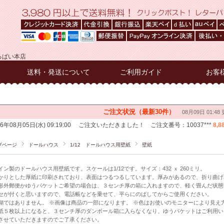
るぱい本店
送料・発送について
ご利用ガイド
お客
プページ
ドールハウス
1/12 ドールハウス用壁紙
壁紙
イン製のドールハウス用壁紙です。スケールは1/12です。サイズ：432 ｘ 260ミリ。
かりとした厚紙に印刷されており、表面はつるつるしています。厚みがあるので、折り曲げ
形外郵便かゆうパケットご希望の場合は、３センチ厚の箱に入れますので、軽く畳んだ状態
セが付くと思いますので、電話帳などを乗せて、平らにのばしてからご使用ください。
糊ではありません。 ※画像は商品の一部になります。 ※色はお使いのモニターにより見え
紙５枚以上になると、３センチ厚のダンボール箱に入らなくなり、ゆうパケットはご利用い
させていただきますのでご了承ください。