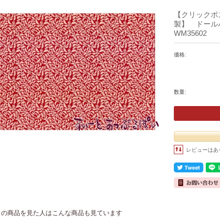
【クリックポ
製】 ドールハ
WM35602
価格:
数量:
レビューはあ
この商品を見た人はこんな商品も見ています