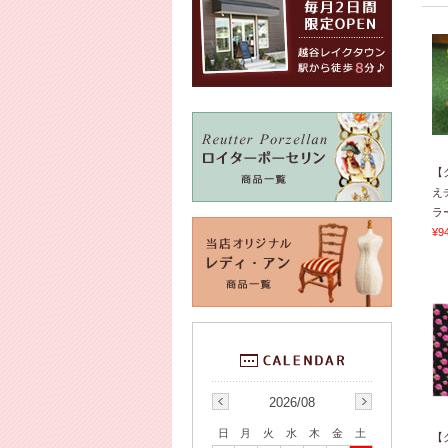
【
え
ラー
¥9
2026/08
日
月
火
水
木
金
土
【