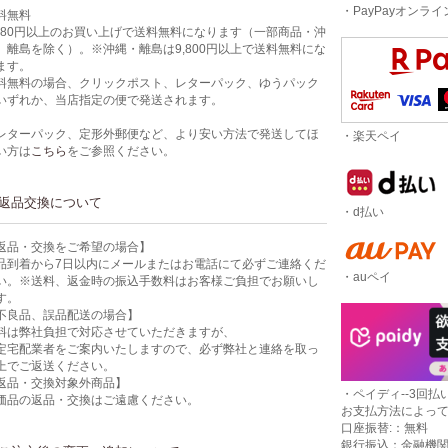
・PayPayオンラ
料無料
,980円以上のお買い上げで送料無料になります（一部商品・沖
、離島を除く）。※沖縄・離島は9,800円以上で送料無料にな
ます。
料無料の場合、クリックポスト、レターパック、ゆうパック
いずれか、当店指定の便で発送されます。
レターパック、定形外郵便など、より安い方法で発送してほ
・楽天ペイ
い方は
こちら
をご参照ください。
返品交換について
・d払い
返品・交換をご希望の場合】
品到着から7日以内にメールまたはお電話にて必ずご連絡くだ
・auペイ
い。※送料、返金時の振込手数料はお客様ご負担でお願いし
す。
不良品、誤品配送の場合】
料は弊社負担で対応させていただきますが、
定宅配業者をご案内いたしますので、必ず弊社と連絡を取っ
上でご返送ください。
返品・交換対象外商品】
・ペイディ--3回払い
価品の返品・交換はご遠慮ください。
お支払方法によっ
口座振替:：無料
銀行振込：金融機