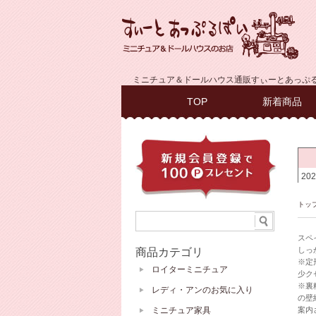
ミニチュア＆ドールハウス通販すぃーとあっぷ
TOP
新着商品
トッ
スペ
しっ
商品カテゴリ
※定
ロイターミニチュア
少ク
※裏
レディ・アンのお気に入り
の壁
ミニチュア家具
案内