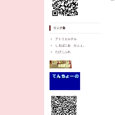
リンク集
アトリエルチル
しるばにあ かふぇ。
たびこふれ